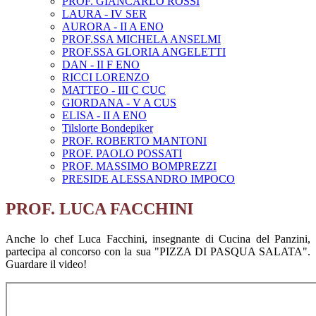
PROF. GIANCARLO ROSSI
LAURA - IV SER
AURORA - II A ENO
PROF.SSA MICHELA ANSELMI
PROF.SSA GLORIA ANGELETTI
DAN - II F ENO
RICCI LORENZO
MATTEO - III C CUC
GIORDANA - V A CUS
ELISA - II A ENO
Tilslorte Bondepiker
PROF. ROBERTO MANTONI
PROF. PAOLO POSSATI
PROF. MASSIMO BOMPREZZI
PRESIDE ALESSANDRO IMPOCO
PROF. LUCA FACCHINI
Anche lo chef Luca Facchini, insegnante di Cucina del Panzini,
partecipa al concorso con la sua "PIZZA DI PASQUA SALATA".
Guardare il video!