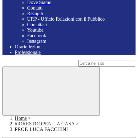
Dove Siamo
Contatti
Recapiti
URP - Ufficio Relazioni con il Pubblico
Contattaci
Youtube
Facebook
Instagram
Orario lezioni
Professionale
Campo di ricerca per le pagine del sito
Home
>
#IORESTOOPEN…A CASA
>
PROF. LUCA FACCHINI