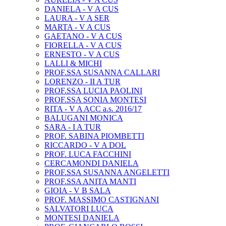
DANIELA - V A CUS
LAURA - V A SER
MARTA - V A CUS
GAETANO - V A CUS
FIORELLA - V A CUS
ERNESTO - V A CUS
LALLI & MICHI
PROF.SSA SUSANNA CALLARI
LORENZO - II A TUR
PROF.SSA LUCIA PAOLINI
PROF.SSA SONIA MONTESI
RITA - V A ACC a.s. 2016/17
BALUGANI MONICA
SARA - I A TUR
PROF. SABINA PIOMBETTI
RICCARDO - V A DOL
PROF. LUCA FACCHINI
CERCAMONDI DANIELA
PROF.SSA SUSANNA ANGELETTI
PROF.SSA ANITA MANTI
GIOIA - V B SALA
PROF. MASSIMO CASTIGNANI
SALVATORI LUCA
MONTESI DANIELA