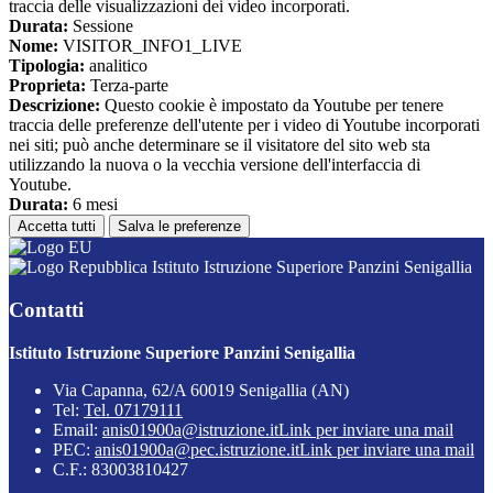
traccia delle visualizzazioni dei video incorporati.
Durata:
Sessione
Nome:
VISITOR_INFO1_LIVE
Tipologia:
analitico
Proprieta:
Terza-parte
Descrizione:
Questo cookie è impostato da Youtube per tenere
traccia delle preferenze dell'utente per i video di Youtube incorporati
nei siti; può anche determinare se il visitatore del sito web sta
utilizzando la nuova o la vecchia versione dell'interfaccia di
Youtube.
Durata:
6 mesi
Accetta tutti
Salva le preferenze
Istituto Istruzione Superiore Panzini Senigallia
Contatti
Istituto Istruzione Superiore Panzini Senigallia
Via Capanna, 62/A 60019 Senigallia (AN)
Tel:
Tel. 07179111
Email:
anis01900a@istruzione.it
Link per inviare una mail
PEC:
anis01900a@pec.istruzione.it
Link per inviare una mail
C.F.: 83003810427