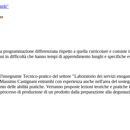
humb"
”
rogrammazione differenziata rispetto a quella curricolare e consiste in a
nni in difficoltà che hanno tempi di apprendimento lunghi e specifiche es
dall'insegnante Tecnico-pratico del settore "Laboratorio dei servizi enog
 "Massimo Castignani entrambi con esperienza anche nell'area del sosteg
to delle abilità pratiche. Verranno proposte lezioni teoriche e pratiche 
l processo di produzione di un prodotto dalla preparazione alla degustaz