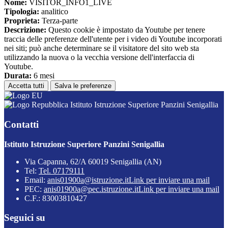
Nome:
VISITOR_INFO1_LIVE
Tipologia:
analitico
Proprieta:
Terza-parte
Descrizione:
Questo cookie è impostato da Youtube per tenere
traccia delle preferenze dell'utente per i video di Youtube incorporati
nei siti; può anche determinare se il visitatore del sito web sta
utilizzando la nuova o la vecchia versione dell'interfaccia di
Youtube.
Durata:
6 mesi
Accetta tutti
Salva le preferenze
Istituto Istruzione Superiore Panzini Senigallia
Contatti
Istituto Istruzione Superiore Panzini Senigallia
Via Capanna, 62/A 60019 Senigallia (AN)
Tel:
Tel. 07179111
Email:
anis01900a@istruzione.it
Link per inviare una mail
PEC:
anis01900a@pec.istruzione.it
Link per inviare una mail
C.F.: 83003810427
Seguici su