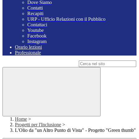
Dove Siamo
Contatti
Recapiti
URP - Ufficio Relazioni con il Pubblico
Contattaci
Youtube
Facebook
Instagram
Orario lezioni
Professionale
Campo di ricerca per le pagine del sito
Home
>
Progetti per l'Inclusione
>
L'Olio da "un Altro Punto di Vista" - Progetto "Green thumb"