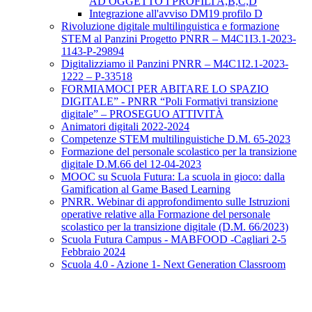
AD OGGETTO I PROFILI A,B,C,D
Integrazione all'avviso DM19 profilo D
Rivoluzione digitale multilinguistica e formazione
STEM al Panzini Progetto PNRR – M4C1I3.1-2023-
1143-P-29894
Digitalizziamo il Panzini PNRR – M4C1I2.1-2023-
1222 – P-33518
FORMIAMOCI PER ABITARE LO SPAZIO
DIGITALE” - PNRR “Poli Formativi transizione
digitale” – PROSEGUO ATTIVITÀ
Animatori digitali 2022-2024
Competenze STEM multilinguistiche D.M. 65-2023
Formazione del personale scolastico per la transizione
digitale D.M.66 del 12-04-2023
MOOC su Scuola Futura: La scuola in gioco: dalla
Gamification al Game Based Learning
PNRR. Webinar di approfondimento sulle Istruzioni
operative relative alla Formazione del personale
scolastico per la transizione digitale (D.M. 66/2023)
Scuola Futura Campus - MABFOOD -Cagliari 2-5
Febbraio 2024
Scuola 4.0 - Azione 1- Next Generation Classroom