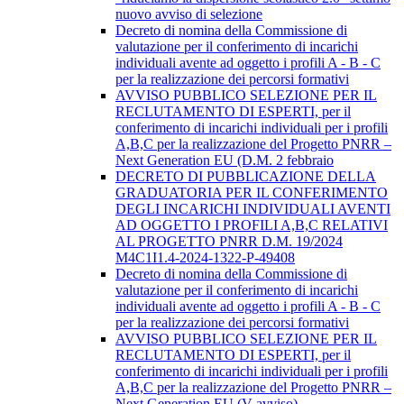
nuovo avviso di selezione
Decreto di nomina della Commissione di
valutazione per il conferimento di incarichi
individuali avente ad oggetto i profili A - B - C
per la realizzazione dei percorsi formativi
AVVISO PUBBLICO SELEZIONE PER IL
RECLUTAMENTO DI ESPERTI, per il
conferimento di incarichi individuali per i profili
A,B,C per la realizzazione del Progetto PNRR –
Next Generation EU (D.M. 2 febbraio
DECRETO DI PUBBLICAZIONE DELLA
GRADUATORIA PER IL CONFERIMENTO
DEGLI INCARICHI INDIVIDUALI AVENTI
AD OGGETTO I PROFILI A,B,C RELATIVI
AL PROGETTO PNRR D.M. 19/2024
M4C1I1.4-2024-1322-P-49408
Decreto di nomina della Commissione di
valutazione per il conferimento di incarichi
individuali avente ad oggetto i profili A - B - C
per la realizzazione dei percorsi formativi
AVVISO PUBBLICO SELEZIONE PER IL
RECLUTAMENTO DI ESPERTI, per il
conferimento di incarichi individuali per i profili
A,B,C per la realizzazione del Progetto PNRR –
Next Generation EU (V avviso)