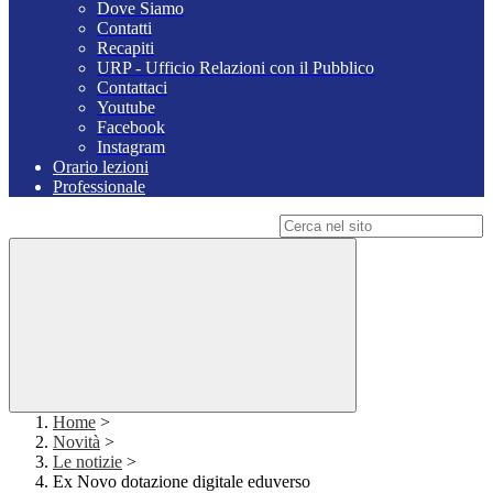
Dove Siamo
Contatti
Recapiti
URP - Ufficio Relazioni con il Pubblico
Contattaci
Youtube
Facebook
Instagram
Orario lezioni
Professionale
Campo di ricerca per le pagine del sito
Home
>
Novità
>
Le notizie
>
Ex Novo dotazione digitale eduverso