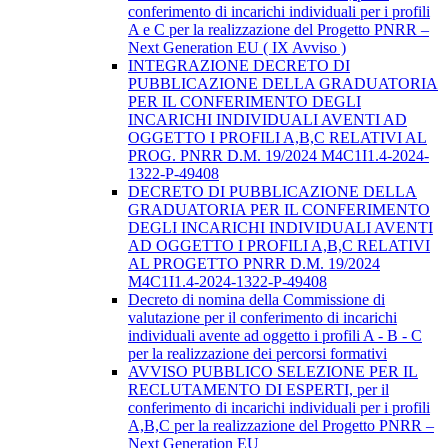
conferimento di incarichi individuali per i profili
A e C per la realizzazione del Progetto PNRR –
Next Generation EU ( IX Avviso )
INTEGRAZIONE DECRETO DI
PUBBLICAZIONE DELLA GRADUATORIA
PER IL CONFERIMENTO DEGLI
INCARICHI INDIVIDUALI AVENTI AD
OGGETTO I PROFILI A,B,C RELATIVI AL
PROG. PNRR D.M. 19/2024 M4C1I1.4-2024-
1322-P-49408
DECRETO DI PUBBLICAZIONE DELLA
GRADUATORIA PER IL CONFERIMENTO
DEGLI INCARICHI INDIVIDUALI AVENTI
AD OGGETTO I PROFILI A,B,C RELATIVI
AL PROGETTO PNRR D.M. 19/2024
M4C1I1.4-2024-1322-P-49408
Decreto di nomina della Commissione di
valutazione per il conferimento di incarichi
individuali avente ad oggetto i profili A - B - C
per la realizzazione dei percorsi formativi
AVVISO PUBBLICO SELEZIONE PER IL
RECLUTAMENTO DI ESPERTI, per il
conferimento di incarichi individuali per i profili
A,B,C per la realizzazione del Progetto PNRR –
Next Generation EU