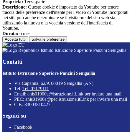
Proprieta:
Terza-parte
Descrizione:
Questo cookie è impostato da Youtube per tenere
traccia delle preferenze dell'utente per i video di Youtube incorporati
nei siti; può anche determinare se il visitatore del sito web sta
utilizzando la nuova o la vecchia versione dell'interfaccia di
Youtube.
Durata:
6 mesi
Accetta tutti
Salva le preferenze
Istituto Istruzione Superiore Panzini Senigallia
Contatti
Istituto Istruzione Superiore Panzini Senigallia
Via Capanna, 62/A 60019 Senigallia (AN)
Tel:
Tel. 07179111
Email:
anis01900a@istruzione.it
Link per inviare una mail
PEC:
anis01900a@pec.istruzione.it
Link per inviare una mail
C.F.: 83003810427
Seguici su
Facebook