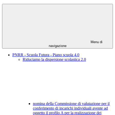
Menu di
navigazione
PNRR - Scuola Futura - Piano scuola 4.0
Riduciamo la dispersione scolastica 2.0
nomina della Commissione di valutazione per il
conferimento di incarichi individuali avente ad
oggetto il profilo A per la realizzazione dei