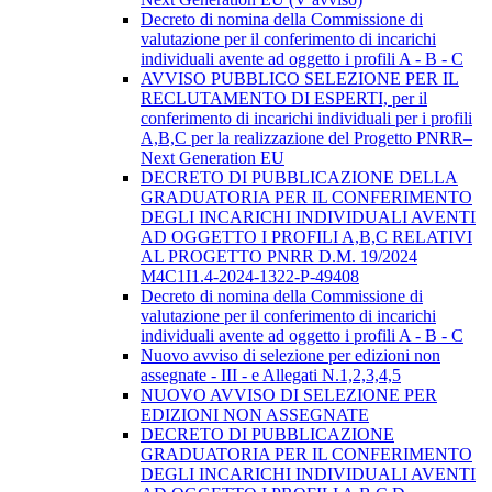
Decreto di nomina della Commissione di
valutazione per il conferimento di incarichi
individuali avente ad oggetto i profili A - B - C
AVVISO PUBBLICO SELEZIONE PER IL
RECLUTAMENTO DI ESPERTI, per il
conferimento di incarichi individuali per i profili
A,B,C per la realizzazione del Progetto PNRR–
Next Generation EU
DECRETO DI PUBBLICAZIONE DELLA
GRADUATORIA PER IL CONFERIMENTO
DEGLI INCARICHI INDIVIDUALI AVENTI
AD OGGETTO I PROFILI A,B,C RELATIVI
AL PROGETTO PNRR D.M. 19/2024
M4C1I1.4-2024-1322-P-49408
Decreto di nomina della Commissione di
valutazione per il conferimento di incarichi
individuali avente ad oggetto i profili A - B - C
Nuovo avviso di selezione per edizioni non
assegnate - III - e Allegati N.1,2,3,4,5
NUOVO AVVISO DI SELEZIONE PER
EDIZIONI NON ASSEGNATE
DECRETO DI PUBBLICAZIONE
GRADUATORIA PER IL CONFERIMENTO
DEGLI INCARICHI INDIVIDUALI AVENTI