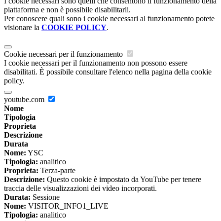
I cookie necessari sono quelli che consentono il funzionamento della
piattaforma e non è possibile disabilitarli.
Per conoscere quali sono i cookie necessari al funzionamento potete
visionare la
COOKIE POLICY
.
Cookie necessari per il funzionamento
I cookie necessari per il funzionamento non possono essere
disabilitati. È possibile consultare l'elenco nella pagina della cookie
policy.
youtube.com
Nome
Tipologia
Proprieta
Descrizione
Durata
Nome:
YSC
Tipologia:
analitico
Proprieta:
Terza-parte
Descrizione:
Questo cookie è impostato da YouTube per tenere
traccia delle visualizzazioni dei video incorporati.
Durata:
Sessione
Nome:
VISITOR_INFO1_LIVE
Tipologia:
analitico