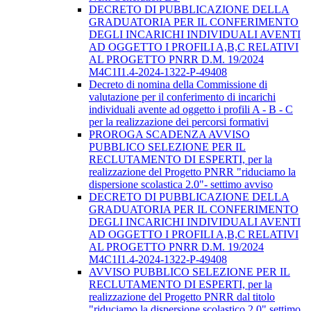
DECRETO DI PUBBLICAZIONE DELLA
GRADUATORIA PER IL CONFERIMENTO
DEGLI INCARICHI INDIVIDUALI AVENTI
AD OGGETTO I PROFILI A,B,C RELATIVI
AL PROGETTO PNRR D.M. 19/2024
M4C1I1.4-2024-1322-P-49408
Decreto di nomina della Commissione di
valutazione per il conferimento di incarichi
individuali avente ad oggetto i profili A - B - C
per la realizzazione dei percorsi formativi
PROROGA SCADENZA AVVISO
PUBBLICO SELEZIONE PER IL
RECLUTAMENTO DI ESPERTI, per la
realizzazione del Progetto PNRR "riduciamo la
dispersione scolastica 2.0"- settimo avviso
DECRETO DI PUBBLICAZIONE DELLA
GRADUATORIA PER IL CONFERIMENTO
DEGLI INCARICHI INDIVIDUALI AVENTI
AD OGGETTO I PROFILI A,B,C RELATIVI
AL PROGETTO PNRR D.M. 19/2024
M4C1I1.4-2024-1322-P-49408
AVVISO PUBBLICO SELEZIONE PER IL
RECLUTAMENTO DI ESPERTI, per la
realizzazione del Progetto PNRR dal titolo
"riduciamo la dispersione scolastico 2.0" settimo