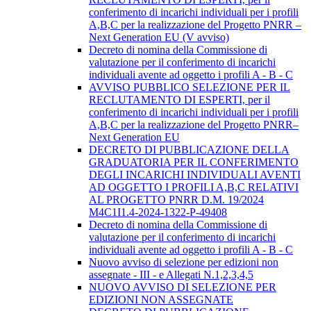
conferimento di incarichi individuali per i profili
A,B,C per la realizzazione del Progetto PNRR –
Next Generation EU (V avviso)
Decreto di nomina della Commissione di
valutazione per il conferimento di incarichi
individuali avente ad oggetto i profili A - B - C
AVVISO PUBBLICO SELEZIONE PER IL
RECLUTAMENTO DI ESPERTI, per il
conferimento di incarichi individuali per i profili
A,B,C per la realizzazione del Progetto PNRR–
Next Generation EU
DECRETO DI PUBBLICAZIONE DELLA
GRADUATORIA PER IL CONFERIMENTO
DEGLI INCARICHI INDIVIDUALI AVENTI
AD OGGETTO I PROFILI A,B,C RELATIVI
AL PROGETTO PNRR D.M. 19/2024
M4C1I1.4-2024-1322-P-49408
Decreto di nomina della Commissione di
valutazione per il conferimento di incarichi
individuali avente ad oggetto i profili A - B - C
Nuovo avviso di selezione per edizioni non
assegnate - III - e Allegati N.1,2,3,4,5
NUOVO AVVISO DI SELEZIONE PER
EDIZIONI NON ASSEGNATE