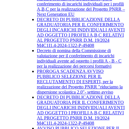
conferimento di incarichi individuali per i profili
A,B,C per la realizzazione del Progetto PNRR –
Next Generation EU
DECRETO DI PUBBLICAZIONE DELLA
GRADUATORIA PER IL CONFERIMENTO
DEGLI INCARICHI INDIVIDUALI AVENTI
AD OGGETTO I PROFILI A,B,C RELATIVI
AL PROGETTO PNRR D.M. 19/2024
M4C1I1.4-2024-1322-P-49408
Decreto di nomina della Commissione di
valutazione per il conferimento di incarichi
individuali avente ad oggetto i profili A - B - C
per la realizzazione dei percorsi formativi
PROROGA SCADENZA AVVISO
PUBBLICO SELEZIONE PER IL
RECLUTAMENTO DI ESPERTI, per la
realizzazione del Progetto PNRR "riduciamo la
dispersione scolastica 2.0"- settimo avviso
DECRETO DI PUBBLICAZIONE DELLA
GRADUATORIA PER IL CONFERIMENTO
DEGLI INCARICHI INDIVIDUALI AVENTI
AD OGGETTO I PROFILI A,B,C RELATIVI
AL PROGETTO PNRR D.M. 19/2024
M4C1I1.4-2024-1322-P-49408
AVVISO PUBBLICO SELEZIONE PER IL