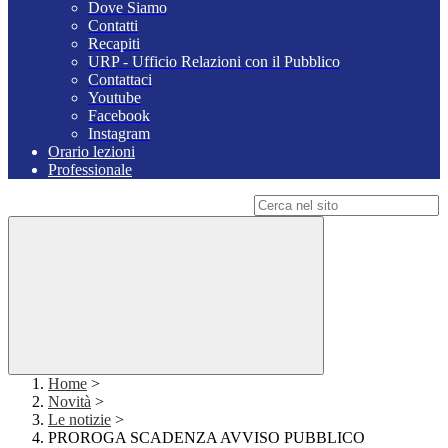
Dove Siamo
Contatti
Recapiti
URP - Ufficio Relazioni con il Pubblico
Contattaci
Youtube
Facebook
Instagram
Orario lezioni
Professionale
Campo di ricerca per le pagine del sito
Home
>
Novità
>
Le notizie
>
PROROGA SCADENZA AVVISO PUBBLICO