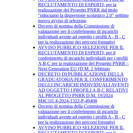
RECLUTAMENTO DI ESPERTI, per la
realizzazione del Progetto PNRR dal titolo
"riduciamo la dispersione scolastico 2.0" settimo
nuovo avviso di selezione
Decreto di nomina della Commissione di
valutazione per il conferimento di incarichi
individuali avente ad oggetto i profili A - B - C
per la realizzazione dei percorsi formativi
AVVISO PUBBLICO SELEZIONE PER IL
RECLUTAMENTO DI ESPERTI, per il
conferimento di incarichi individuali per i profili
A,B,C per la realizzazione del Progetto PNRR –
Next Generation EU (D.M. 2 febbraio
DECRETO DI PUBBLICAZIONE DELLA
GRADUATORIA PER IL CONFERIMENTO
DEGLI INCARICHI INDIVIDUALI AVENTI
AD OGGETTO I PROFILI A,B,C RELATIVI
AL PROGETTO PNRR D.M. 19/2024
M4C1I1.4-2024-1322-P-49408
Decreto di nomina della Commissione di
valutazione per il conferimento di incarichi
individuali avente ad oggetto i profili A - B - C
per la realizzazione dei percorsi formativi
AVVISO PUBBLICO SELEZIONE PER IL
RECLUTAMENTO DI ESPERTI, per il