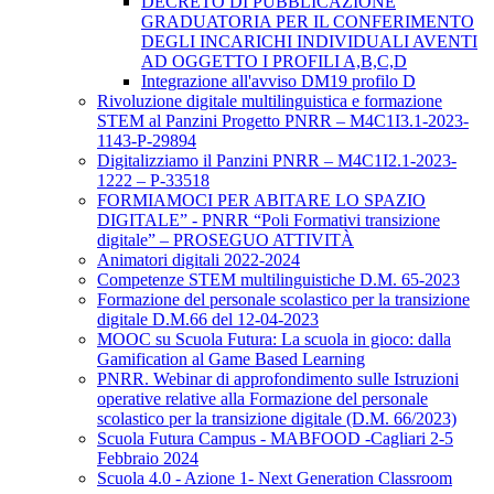
DECRETO DI PUBBLICAZIONE
GRADUATORIA PER IL CONFERIMENTO
DEGLI INCARICHI INDIVIDUALI AVENTI
AD OGGETTO I PROFILI A,B,C,D
Integrazione all'avviso DM19 profilo D
Rivoluzione digitale multilinguistica e formazione
STEM al Panzini Progetto PNRR – M4C1I3.1-2023-
1143-P-29894
Digitalizziamo il Panzini PNRR – M4C1I2.1-2023-
1222 – P-33518
FORMIAMOCI PER ABITARE LO SPAZIO
DIGITALE” - PNRR “Poli Formativi transizione
digitale” – PROSEGUO ATTIVITÀ
Animatori digitali 2022-2024
Competenze STEM multilinguistiche D.M. 65-2023
Formazione del personale scolastico per la transizione
digitale D.M.66 del 12-04-2023
MOOC su Scuola Futura: La scuola in gioco: dalla
Gamification al Game Based Learning
PNRR. Webinar di approfondimento sulle Istruzioni
operative relative alla Formazione del personale
scolastico per la transizione digitale (D.M. 66/2023)
Scuola Futura Campus - MABFOOD -Cagliari 2-5
Febbraio 2024
Scuola 4.0 - Azione 1- Next Generation Classroom