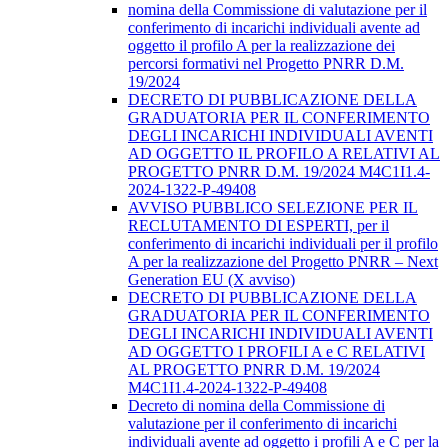
nomina della Commissione di valutazione per il
conferimento di incarichi individuali avente ad
oggetto il profilo A per la realizzazione dei
percorsi formativi nel Progetto PNRR D.M.
19/2024
DECRETO DI PUBBLICAZIONE DELLA
GRADUATORIA PER IL CONFERIMENTO
DEGLI INCARICHI INDIVIDUALI AVENTI
AD OGGETTO IL PROFILO A RELATIVI AL
PROGETTO PNRR D.M. 19/2024 M4C1I1.4-
2024-1322-P-49408
AVVISO PUBBLICO SELEZIONE PER IL
RECLUTAMENTO DI ESPERTI, per il
conferimento di incarichi individuali per il profilo
A per la realizzazione del Progetto PNRR – Next
Generation EU (X avviso)
DECRETO DI PUBBLICAZIONE DELLA
GRADUATORIA PER IL CONFERIMENTO
DEGLI INCARICHI INDIVIDUALI AVENTI
AD OGGETTO I PROFILI A e C RELATIVI
AL PROGETTO PNRR D.M. 19/2024
M4C1I1.4-2024-1322-P-49408
Decreto di nomina della Commissione di
valutazione per il conferimento di incarichi
individuali avente ad oggetto i profili A e C per la