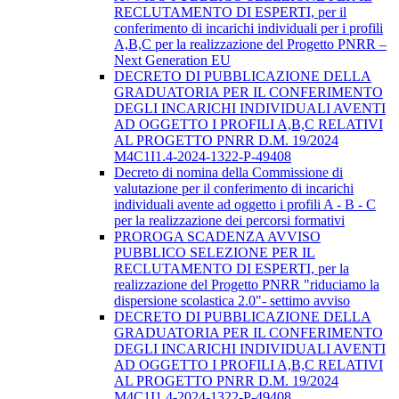
RECLUTAMENTO DI ESPERTI, per il
conferimento di incarichi individuali per i profili
A,B,C per la realizzazione del Progetto PNRR –
Next Generation EU
DECRETO DI PUBBLICAZIONE DELLA
GRADUATORIA PER IL CONFERIMENTO
DEGLI INCARICHI INDIVIDUALI AVENTI
AD OGGETTO I PROFILI A,B,C RELATIVI
AL PROGETTO PNRR D.M. 19/2024
M4C1I1.4-2024-1322-P-49408
Decreto di nomina della Commissione di
valutazione per il conferimento di incarichi
individuali avente ad oggetto i profili A - B - C
per la realizzazione dei percorsi formativi
PROROGA SCADENZA AVVISO
PUBBLICO SELEZIONE PER IL
RECLUTAMENTO DI ESPERTI, per la
realizzazione del Progetto PNRR "riduciamo la
dispersione scolastica 2.0"- settimo avviso
DECRETO DI PUBBLICAZIONE DELLA
GRADUATORIA PER IL CONFERIMENTO
DEGLI INCARICHI INDIVIDUALI AVENTI
AD OGGETTO I PROFILI A,B,C RELATIVI
AL PROGETTO PNRR D.M. 19/2024
M4C1I1.4-2024-1322-P-49408