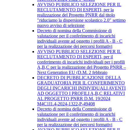
AVVISO PUBBLICO SELEZIONE PER IL
RECLUTAMENTO DI ESPERTI, per la
realizzazione del Progetto PNRR dal titolo
"riduciamo la dispersione scolastico 2.0" settimo
nuovo avviso di selezione
Decreto di nomina della Commissione di
valutazione per il conferimento di incarichi
individuali avente ad oggetto i profili A - B - C
per la realizzazione dei percorsi formativi
AVVISO PUBBLICO SELEZIONE PER IL
RECLUTAMENTO DI ESPERTI, per il
conferimento di incarichi individuali per i profili
A,B,C per la realizzazione del Progetto PNRR –
Next Generation EU (D.M. 2 febbraio
DECRETO DI PUBBLICAZIONE DELLA
GRADUATORIA PER IL CONFERIMENTO
DEGLI INCARICHI INDIVIDUALI AVENTI
AD OGGETTO I PROFILI A,B,C RELATIVI
AL PROGETTO PNRR D.M. 19/2024
M4C1I1.4-2024-1322-P-49408
Decreto di nomina della Commissione di
valutazione per il conferimento di incarichi
individuali avente ad oggetto i profili A - B - C
per la realizzazione dei percorsi formativi
AVVISO PUBBLICO SELEZIONE PER IL