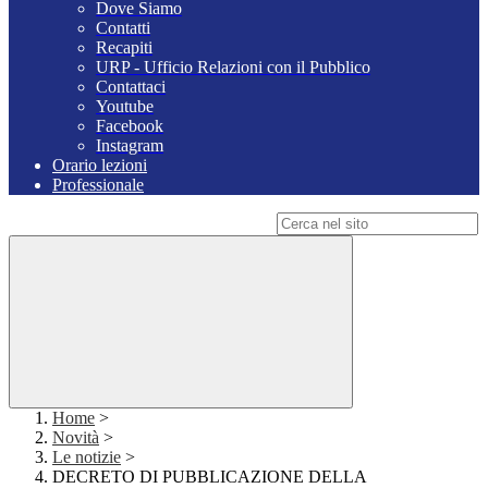
Dove Siamo
Contatti
Recapiti
URP - Ufficio Relazioni con il Pubblico
Contattaci
Youtube
Facebook
Instagram
Orario lezioni
Professionale
Campo di ricerca per le pagine del sito
Home
>
Novità
>
Le notizie
>
DECRETO DI PUBBLICAZIONE DELLA