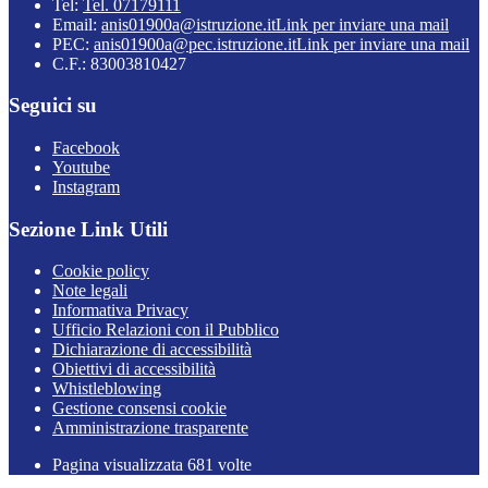
Tel:
Tel. 07179111
Email:
anis01900a@istruzione.it
Link per inviare una mail
PEC:
anis01900a@pec.istruzione.it
Link per inviare una mail
C.F.: 83003810427
Seguici su
Facebook
Youtube
Instagram
Sezione Link Utili
Cookie policy
Note legali
Informativa Privacy
Ufficio Relazioni con il Pubblico
Dichiarazione di accessibilità
Obiettivi di accessibilità
Whistleblowing
Gestione consensi cookie
Amministrazione trasparente
Pagina visualizzata
681
volte