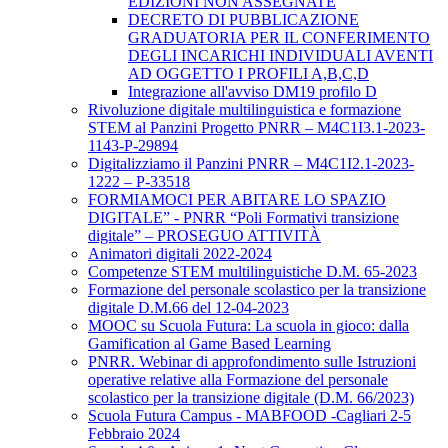
EDIZIONI NON ASSEGNATE
DECRETO DI PUBBLICAZIONE
GRADUATORIA PER IL CONFERIMENTO
DEGLI INCARICHI INDIVIDUALI AVENTI
AD OGGETTO I PROFILI A,B,C,D
Integrazione all'avviso DM19 profilo D
Rivoluzione digitale multilinguistica e formazione
STEM al Panzini Progetto PNRR – M4C1I3.1-2023-
1143-P-29894
Digitalizziamo il Panzini PNRR – M4C1I2.1-2023-
1222 – P-33518
FORMIAMOCI PER ABITARE LO SPAZIO
DIGITALE” - PNRR “Poli Formativi transizione
digitale” – PROSEGUO ATTIVITÀ
Animatori digitali 2022-2024
Competenze STEM multilinguistiche D.M. 65-2023
Formazione del personale scolastico per la transizione
digitale D.M.66 del 12-04-2023
MOOC su Scuola Futura: La scuola in gioco: dalla
Gamification al Game Based Learning
PNRR. Webinar di approfondimento sulle Istruzioni
operative relative alla Formazione del personale
scolastico per la transizione digitale (D.M. 66/2023)
Scuola Futura Campus - MABFOOD -Cagliari 2-5
Febbraio 2024