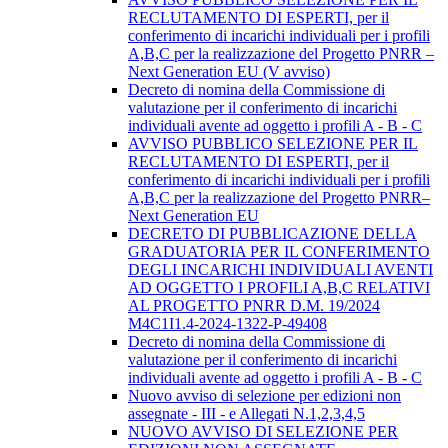
RECLUTAMENTO DI ESPERTI, per il
conferimento di incarichi individuali per i profili
A,B,C per la realizzazione del Progetto PNRR –
Next Generation EU (V avviso)
Decreto di nomina della Commissione di
valutazione per il conferimento di incarichi
individuali avente ad oggetto i profili A - B - C
AVVISO PUBBLICO SELEZIONE PER IL
RECLUTAMENTO DI ESPERTI, per il
conferimento di incarichi individuali per i profili
A,B,C per la realizzazione del Progetto PNRR–
Next Generation EU
DECRETO DI PUBBLICAZIONE DELLA
GRADUATORIA PER IL CONFERIMENTO
DEGLI INCARICHI INDIVIDUALI AVENTI
AD OGGETTO I PROFILI A,B,C RELATIVI
AL PROGETTO PNRR D.M. 19/2024
M4C1I1.4-2024-1322-P-49408
Decreto di nomina della Commissione di
valutazione per il conferimento di incarichi
individuali avente ad oggetto i profili A - B - C
Nuovo avviso di selezione per edizioni non
assegnate - III - e Allegati N.1,2,3,4,5
NUOVO AVVISO DI SELEZIONE PER