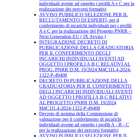
individuali avente ad oggetto i profili A e C per la
realizzazione dei percorsi formativi
AVVISO PUBBLICO SELEZIONE PER IL
RECLUTAMENTO DI ESPERTI, per il
conferimento di incarichi individuali per i profili
A e C per la realizzazione del Progetto PNRR –
Next Generation EU ( IX Avviso )
INTEGRAZIONE DECRETO DI
PUBBLICAZIONE DELLA GRADUATORIA
PER IL CONFERIMENTO DEGLI
INCARICHI INDIVIDUALI AVENTI AD
OGGETTO I PROFILI A,B,C RELATIVI AL
PROG. PNRR D.M. 19/2024 M4C1I1.4-2024-
1322-P-49408
DECRETO DI PUBBLICAZIONE DELLA
GRADUATORIA PER IL CONFERIMENTO
DEGLI INCARICHI INDIVIDUALI AVENTI
AD OGGETTO I PROFILI A,B,C RELATIVI
AL PROGETTO PNRR D.M. 19/2024
M4C1I1.4-2024-1322-P-49408
Decreto di nomina della Commissione di
valutazione per il conferimento di incarichi
individuali avente ad oggetto i profili A - B - C
per la realizzazione dei percorsi formativi
AVVISO PUBBLICO SELEZIONE PER IL