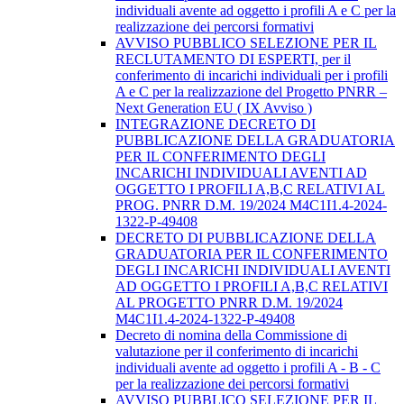
individuali avente ad oggetto i profili A e C per la
realizzazione dei percorsi formativi
AVVISO PUBBLICO SELEZIONE PER IL
RECLUTAMENTO DI ESPERTI, per il
conferimento di incarichi individuali per i profili
A e C per la realizzazione del Progetto PNRR –
Next Generation EU ( IX Avviso )
INTEGRAZIONE DECRETO DI
PUBBLICAZIONE DELLA GRADUATORIA
PER IL CONFERIMENTO DEGLI
INCARICHI INDIVIDUALI AVENTI AD
OGGETTO I PROFILI A,B,C RELATIVI AL
PROG. PNRR D.M. 19/2024 M4C1I1.4-2024-
1322-P-49408
DECRETO DI PUBBLICAZIONE DELLA
GRADUATORIA PER IL CONFERIMENTO
DEGLI INCARICHI INDIVIDUALI AVENTI
AD OGGETTO I PROFILI A,B,C RELATIVI
AL PROGETTO PNRR D.M. 19/2024
M4C1I1.4-2024-1322-P-49408
Decreto di nomina della Commissione di
valutazione per il conferimento di incarichi
individuali avente ad oggetto i profili A - B - C
per la realizzazione dei percorsi formativi
AVVISO PUBBLICO SELEZIONE PER IL