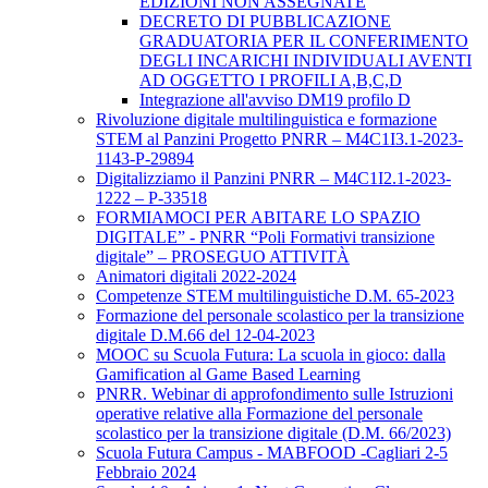
EDIZIONI NON ASSEGNATE
DECRETO DI PUBBLICAZIONE
GRADUATORIA PER IL CONFERIMENTO
DEGLI INCARICHI INDIVIDUALI AVENTI
AD OGGETTO I PROFILI A,B,C,D
Integrazione all'avviso DM19 profilo D
Rivoluzione digitale multilinguistica e formazione
STEM al Panzini Progetto PNRR – M4C1I3.1-2023-
1143-P-29894
Digitalizziamo il Panzini PNRR – M4C1I2.1-2023-
1222 – P-33518
FORMIAMOCI PER ABITARE LO SPAZIO
DIGITALE” - PNRR “Poli Formativi transizione
digitale” – PROSEGUO ATTIVITÀ
Animatori digitali 2022-2024
Competenze STEM multilinguistiche D.M. 65-2023
Formazione del personale scolastico per la transizione
digitale D.M.66 del 12-04-2023
MOOC su Scuola Futura: La scuola in gioco: dalla
Gamification al Game Based Learning
PNRR. Webinar di approfondimento sulle Istruzioni
operative relative alla Formazione del personale
scolastico per la transizione digitale (D.M. 66/2023)
Scuola Futura Campus - MABFOOD -Cagliari 2-5
Febbraio 2024