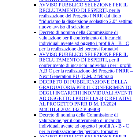
AVVISO PUBBLICO SELEZIONE PER IL
RECLUTAMENTO DI ESPERTI, per la
realizzazione del Progetto PNRR dal titolo
"riduciamo la dispersione scolastico 2.0" settimo
nuovo avviso di selezione
Decreto di nomina della Commissione di
valutazione per il conferimento di incarichi
individuali avente ad oggetto i profili A - B - C
per la realizzazione dei percorsi formativi
AVVISO PUBBLICO SELEZIONE PER IL
RECLUTAMENTO DI ESPERTI, per il
conferimento di incarichi individuali per i profili
A,B,C per la realizzazione del Progetto PNRR –
Next Generation EU (D.M. 2 febbraio
DECRETO DI PUBBLICAZIONE DELLA
GRADUATORIA PER IL CONFERIMENTO
DEGLI INCARICHI INDIVIDUALI AVENTI
AD OGGETTO I PROFILI A,B,C RELATIVI
AL PROGETTO PNRR D.M. 19/2024
M4C1I1.4-2024-1322-P-49408
Decreto di nomina della Commissione di
valutazione per il conferimento di incarichi
individuali avente ad oggetto i profili A - B - C
per la realizzazione dei percorsi formativi
AVVISO PUBBLICO SELEZIONE PER IL