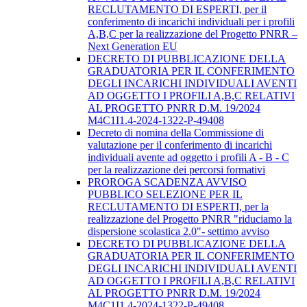
RECLUTAMENTO DI ESPERTI, per il
conferimento di incarichi individuali per i profili
A,B,C per la realizzazione del Progetto PNRR –
Next Generation EU
DECRETO DI PUBBLICAZIONE DELLA
GRADUATORIA PER IL CONFERIMENTO
DEGLI INCARICHI INDIVIDUALI AVENTI
AD OGGETTO I PROFILI A,B,C RELATIVI
AL PROGETTO PNRR D.M. 19/2024
M4C1I1.4-2024-1322-P-49408
Decreto di nomina della Commissione di
valutazione per il conferimento di incarichi
individuali avente ad oggetto i profili A - B - C
per la realizzazione dei percorsi formativi
PROROGA SCADENZA AVVISO
PUBBLICO SELEZIONE PER IL
RECLUTAMENTO DI ESPERTI, per la
realizzazione del Progetto PNRR "riduciamo la
dispersione scolastica 2.0"- settimo avviso
DECRETO DI PUBBLICAZIONE DELLA
GRADUATORIA PER IL CONFERIMENTO
DEGLI INCARICHI INDIVIDUALI AVENTI
AD OGGETTO I PROFILI A,B,C RELATIVI
AL PROGETTO PNRR D.M. 19/2024
M4C1I1.4-2024-1322-P-49408