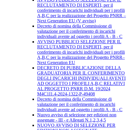
RECLUTAMENTO DI ESPERTI, per il
conferimento di incarichi individuali per i profili
A,B,C per la realizzazione del Progetto PNRR –
Next Generation EU (V avviso)
Decreto di nomina della Commissione di
valutazione per il conferimento di incarichi
individuali avente ad oggetto i profili A - B - C
AVVISO PUBBLICO SELEZIONE PER IL
RECLUTAMENTO DI ESPERTI, per il
conferimento di incarichi individuali per i profili
A,B,C per la realizzazione del Progetto PNRR–
Next Generation EU
DECRETO DI PUBBLICAZIONE DELLA
GRADUATORIA PER IL CONFERIMENTO
DEGLI INCARICHI INDIVIDUALI AVENTI
AD OGGETTO I PROFILI A,B,C RELATIVI
AL PROGETTO PNRR D.M. 19/2024
M4C1I1.4-2024-1322-P-49408
Decreto di nomina della Commissione di
valutazione per il conferimento di incarichi
individuali avente ad oggetto i profili A - B - C
Nuovo avviso di selezione per edizioni non
assegnate - III - e Allegati N.1,2,3,4,5
NUOVO AVVISO DI SELEZIONE PER