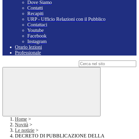
Dove Siamo
Contatti
Recapiti
URP - Ufficio Relazioni con il Pubblico
Contattaci
Youtube
Facebook
Instagram
Orario lezioni
Professionale
Campo di ricerca per le pagine del sito
Home
>
Novità
>
Le notizie
>
DECRETO DI PUBBLICAZIONE DELLA