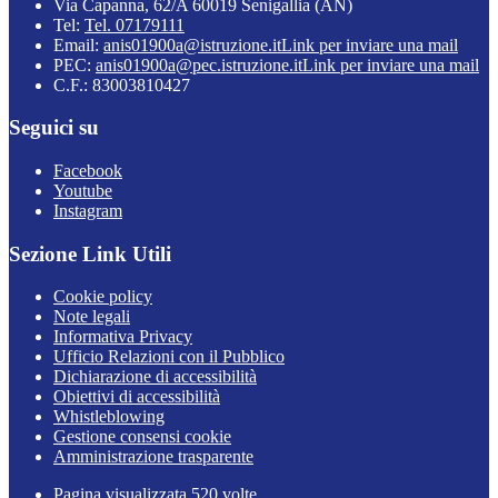
Via Capanna, 62/A 60019 Senigallia (AN)
Tel:
Tel. 07179111
Email:
anis01900a@istruzione.it
Link per inviare una mail
PEC:
anis01900a@pec.istruzione.it
Link per inviare una mail
C.F.: 83003810427
Seguici su
Facebook
Youtube
Instagram
Sezione Link Utili
Cookie policy
Note legali
Informativa Privacy
Ufficio Relazioni con il Pubblico
Dichiarazione di accessibilità
Obiettivi di accessibilità
Whistleblowing
Gestione consensi cookie
Amministrazione trasparente
Pagina visualizzata
520
volte