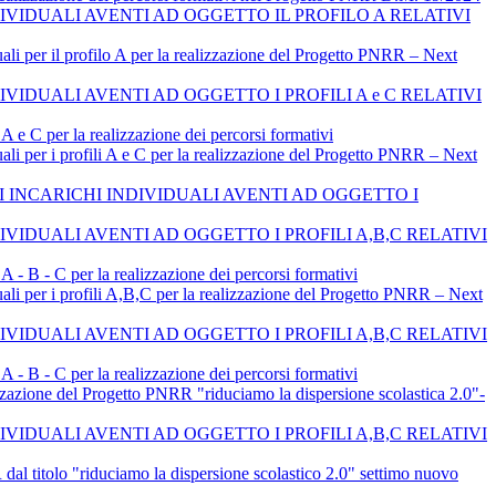
VIDUALI AVENTI AD OGGETTO IL PROFILO A RELATIVI
il profilo A per la realizzazione del Progetto PNRR – Next
IDUALI AVENTI AD OGGETTO I PROFILI A e C RELATIVI
A e C per la realizzazione dei percorsi formativi
i profili A e C per la realizzazione del Progetto PNRR – Next
INCARICHI INDIVIDUALI AVENTI AD OGGETTO I
IDUALI AVENTI AD OGGETTO I PROFILI A,B,C RELATIVI
A - B - C per la realizzazione dei percorsi formativi
i profili A,B,C per la realizzazione del Progetto PNRR – Next
IDUALI AVENTI AD OGGETTO I PROFILI A,B,C RELATIVI
A - B - C per la realizzazione dei percorsi formativi
 Progetto PNRR "riduciamo la dispersione scolastica 2.0"-
IDUALI AVENTI AD OGGETTO I PROFILI A,B,C RELATIVI
lo "riduciamo la dispersione scolastico 2.0" settimo nuovo