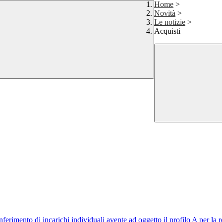
Home
>
Novità
>
Le notizie
>
Acquisti
ferimento di incarichi individuali avente ad oggetto il profilo A per l