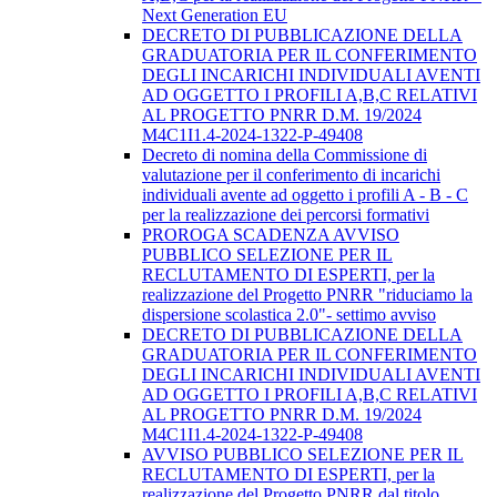
Next Generation EU
DECRETO DI PUBBLICAZIONE DELLA
GRADUATORIA PER IL CONFERIMENTO
DEGLI INCARICHI INDIVIDUALI AVENTI
AD OGGETTO I PROFILI A,B,C RELATIVI
AL PROGETTO PNRR D.M. 19/2024
M4C1I1.4-2024-1322-P-49408
Decreto di nomina della Commissione di
valutazione per il conferimento di incarichi
individuali avente ad oggetto i profili A - B - C
per la realizzazione dei percorsi formativi
PROROGA SCADENZA AVVISO
PUBBLICO SELEZIONE PER IL
RECLUTAMENTO DI ESPERTI, per la
realizzazione del Progetto PNRR "riduciamo la
dispersione scolastica 2.0"- settimo avviso
DECRETO DI PUBBLICAZIONE DELLA
GRADUATORIA PER IL CONFERIMENTO
DEGLI INCARICHI INDIVIDUALI AVENTI
AD OGGETTO I PROFILI A,B,C RELATIVI
AL PROGETTO PNRR D.M. 19/2024
M4C1I1.4-2024-1322-P-49408
AVVISO PUBBLICO SELEZIONE PER IL
RECLUTAMENTO DI ESPERTI, per la
realizzazione del Progetto PNRR dal titolo