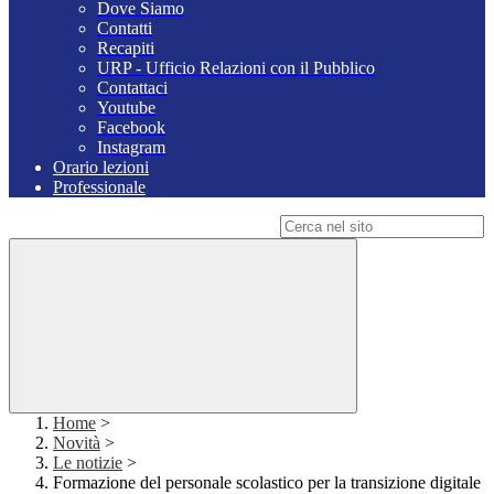
Dove Siamo
Contatti
Recapiti
URP - Ufficio Relazioni con il Pubblico
Contattaci
Youtube
Facebook
Instagram
Orario lezioni
Professionale
Campo di ricerca per le pagine del sito
Home
>
Novità
>
Le notizie
>
Formazione del personale scolastico per la transizione digitale