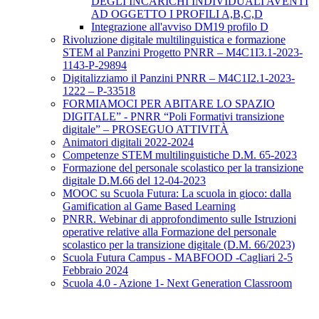
DEGLI INCARICHI INDIVIDUALI AVENTI
AD OGGETTO I PROFILI A,B,C,D
Integrazione all'avviso DM19 profilo D
Rivoluzione digitale multilinguistica e formazione
STEM al Panzini Progetto PNRR – M4C1I3.1-2023-
1143-P-29894
Digitalizziamo il Panzini PNRR – M4C1I2.1-2023-
1222 – P-33518
FORMIAMOCI PER ABITARE LO SPAZIO
DIGITALE” - PNRR “Poli Formativi transizione
digitale” – PROSEGUO ATTIVITÀ
Animatori digitali 2022-2024
Competenze STEM multilinguistiche D.M. 65-2023
Formazione del personale scolastico per la transizione
digitale D.M.66 del 12-04-2023
MOOC su Scuola Futura: La scuola in gioco: dalla
Gamification al Game Based Learning
PNRR. Webinar di approfondimento sulle Istruzioni
operative relative alla Formazione del personale
scolastico per la transizione digitale (D.M. 66/2023)
Scuola Futura Campus - MABFOOD -Cagliari 2-5
Febbraio 2024
Scuola 4.0 - Azione 1- Next Generation Classroom