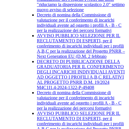
"riduciamo la dispersione scolastico 2.0" settimo
nuovo avviso di selezione
Decreto di nomina della Commissione di
valutazione per il conferimento di incarichi
individuali avente ad oggetto i profili A - B - C
per la realizzazione dei percorsi formativi
AVVISO PUBBLICO SELEZIONE PER IL
RECLUTAMENTO DI ESPERTI, per il
conferimento di incarichi individuali per i profili
A,B,C per la realizzazione del Progetto PNRR –
Next Generation EU (D.M. 2 febbraio
DECRETO DI PUBBLICAZIONE DELLA
GRADUATORIA PER IL CONFERIMENTO
DEGLI INCARICHI INDIVIDUALI AVENTI
AD OGGETTO I PROFILI A,B,C RELATIVI
AL PROGETTO PNRR D.M. 19/2024
M4C1I1.4-2024-1322-P-49408
Decreto di nomina della Commissione di
valutazione per il conferimento di incarichi
individuali avente ad oggetto i profili A - B - C
per la realizzazione dei percorsi formativi
AVVISO PUBBLICO SELEZIONE PER IL
RECLUTAMENTO DI ESPERTI, per il
conferimento di incarichi individuali per i profili
A,B,C per la realizzazione del Progetto PNRR –