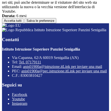
nei siti; può anche determinare se il visitatore del sito web sta
utilizzando la nuova o la vecchia versione dell'interfaccia di
Youtube.
Durata:
6 mesi
Accetta tutti
Salva le preferenze
Istituto Istruzione Superiore Panzini Senigallia
Contatti
Istituto Istruzione Superiore Panzini Senigallia
Via Capanna, 62/A 60019 Senigallia (AN)
Tel:
Tel. 07179111
Email:
anis01900a@istruzione.it
Link per inviare una mail
PEC:
anis01900a@pec.istruzione.it
Link per inviare una mail
C.F.: 83003810427
Seguici su
Facebook
Youtube
Instagram