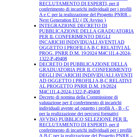
RECLUTAMENTO DI ESPERTI, per il
conferimento di incarichi individuali per i profili
A e C per la realizzazione del Progetto PNRR –
Next Generation EU ( IX Avviso )
INTEGRAZIONE DECRETO DI
PUBBLICAZIONE DELLA GRADUATORIA
PER IL CONFERIMENTO DEGLI
INCARICHI INDIVIDUALI AVENTI AD
OGGETTO I PROFILI A,B,C RELATIVI AL
PROG. PNRR D.M. 19/2024 M4C1I1.4-2024-
1322-P-49408
DECRETO DI PUBBLICAZIONE DELLA
GRADUATORIA PER IL CONFERIMENTO
DEGLI INCARICHI INDIVIDUALI AVENTI
AD OGGETTO I PROFILI A,B,C RELATIVI
AL PROGETTO PNRR D.M. 19/2024
M4C1I1.4-2024-1322-P-49408
Decreto di nomina della Commissione di
valutazione per il conferimento di incarichi
individuali avente ad oggetto i profili A - B - C
per la realizzazione dei percorsi formativi
AVVISO PUBBLICO SELEZIONE PER IL
RECLUTAMENTO DI ESPERTI, per il
conferimento di incarichi individuali per i profili
A,B,C per la realizzazione del Progetto PNRR –