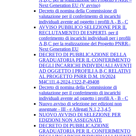
Next Generation EU (V avviso)
Decreto di nomina della Commissione di
valutazione per il conferimento di incarichi
individuali avente ad oggetto i profili A - B - C
AVVISO PUBBLICO SELEZIONE PER IL
RECLUTAMENTO DI ESPERTI, per il
conferimento di incarichi individuali per i profili
A,B,C per la realizzazione del Progetto PNRR–
Next Generation EU
DECRETO DI PUBBLICAZIONE DELLA
GRADUATORIA PER IL CONFERIMENTO
DEGLI INCARICHI INDIVIDUALI AVENTI
AD OGGETTO I PROFILI A,B,C RELATIVI
AL PROGETTO PNRR D.M. 19/2024
M4C1I1.4-2024-1322-P-49408
Decreto di nomina della Commissione di
valutazione per il conferimento di incarichi
individuali avente ad oggetto i profili A - B - C
Nuovo avviso di selezione per edizioni non
assegnate - III - e Allegati N.1,2,3,4,5
NUOVO AVVISO DI SELEZIONE PER
EDIZIONI NON ASSEGNATE
DECRETO DI PUBBLICAZIONE
GRADUATORIA PER IL CONFERIMENTO