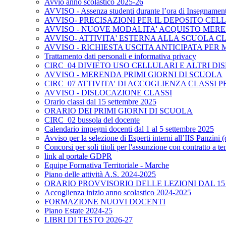
Avvio anno scolastico 2025-26
AVVISO - Assenza studenti durante l’ora di Insegnamento
AVVISO- PRECISAZIONI PER IL DEPOSITO C
AVVISO - NUOVE MODALITA' ACQUISTO MERE
AVVISO- ATTIVITA' ESTERNA ALLA SCUOLA CLA
AVVISO - RICHIESTA USCITA ANTICIPATA PER
Trattamento dati personali e informativa privacy
CIRC_04 DIVIETO USO CELLULARI E ALTRI D
AVVISO - MERENDA PRIMI GIORNI DI SCUOLA
CIRC_07 ATTIVITA' DI ACCOGLIENZA CLASSI P
AVVISO - DISLOCAZIONE CLASSI
Orario classi dal 15 settembre 2025
ORARIO DEI PRIMI GIORNI DI SCUOLA
CIRC_02 bussola del docente
Calendario impegni docenti dal 1 al 5 settembre 2025
Avviso per la selezione di Esperti interni all’IIS Panzini
Concorsi per soli titoli per l'assunzione con contratto a
link al portale GDPR
Equipe Formativa Territoriale - Marche
Piano delle attività A.S. 2024-2025
ORARIO PROVVISORIO DELLE LEZIONI DAL 15
Accoglienza inizio anno scolastico 2024-2025
FORMAZIONE NUOVI DOCENTI
Piano Estate 2024-25
LIBRI DI TESTO 2026-27