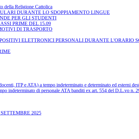
 della Religione Cattolica
ELLULARI DURANTE LO SDOPPIAMENTO LINGUE
NDE PER GLI STUDENTI
SSI PRIME DEL 15.09
 MOTIVI DI TRASPORTO
ISPOSITIVI ELETTRONICI PERSONALI DURANTE L'ORARIO 
RIME
 (docenti, ITP e ATA) a tempo indeterminato e determinato ed esterni dest
 tempo indeterminato di personale ATA banditi ex art. 554 del D.L.vo n. 
 SETTEMBRE 2025