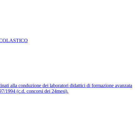
SCOLASTICO
inati alla conduzione dei laboratori didattici di formazione avanzata
297/1994 (c.d. concorsi dei 24mesi).