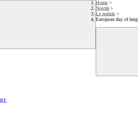
Home
>
Novità
>
Le notizie
>
European day of lan
ARE