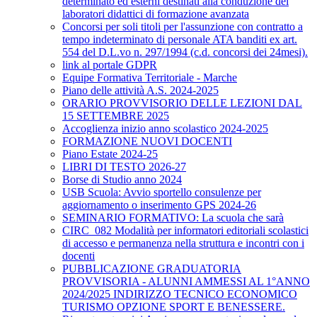
determinato ed esterni destinati alla conduzione dei
laboratori didattici di formazione avanzata
Concorsi per soli titoli per l'assunzione con contratto a
tempo indeterminato di personale ATA banditi ex art.
554 del D.L.vo n. 297/1994 (c.d. concorsi dei 24mesi).
link al portale GDPR
Equipe Formativa Territoriale - Marche
Piano delle attività A.S. 2024-2025
ORARIO PROVVISORIO DELLE LEZIONI DAL
15 SETTEMBRE 2025
Accoglienza inizio anno scolastico 2024-2025
FORMAZIONE NUOVI DOCENTI
Piano Estate 2024-25
LIBRI DI TESTO 2026-27
Borse di Studio anno 2024
USB Scuola: Avvio sportello consulenze per
aggiornamento o inserimento GPS 2024-26
SEMINARIO FORMATIVO: La scuola che sarà
CIRC_082 Modalità per informatori editoriali scolastici
di accesso e permanenza nella struttura e incontri con i
docenti
PUBBLICAZIONE GRADUATORIA
PROVVISORIA - ALUNNI AMMESSI AL 1°ANNO
2024/2025 INDIRIZZO TECNICO ECONOMICO
TURISMO OPZIONE SPORT E BENESSERE.