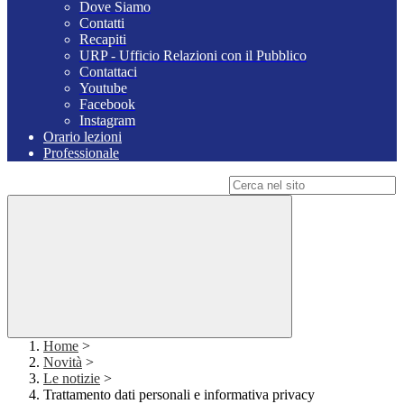
Dove Siamo
Contatti
Recapiti
URP - Ufficio Relazioni con il Pubblico
Contattaci
Youtube
Facebook
Instagram
Orario lezioni
Professionale
Campo di ricerca per le pagine del sito
Home
>
Novità
>
Le notizie
>
Trattamento dati personali e informativa privacy