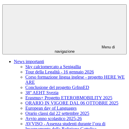
Menu di
navigazione
News importanti
Sky calciomercato a Senigallia
Tour della Legalità - 16 gennaio 2026
Corso formazione lingua inglese - progetto HERE WE
ARE
Conclusione del progetto GrInnED
38° AEHT Svezia
Erasmus+ Progetto ETEROBMOBILITY 2025
ORARIO IN VIGORE DAL 06 OTTOBRE 2025
European day of Languages
Orario classi dal 22 settembre 2025
Avvio anno scolastico 2025-26
AVVISO - Assenza studenti durante l’ora di
Insegnamento della Religione Cattolica