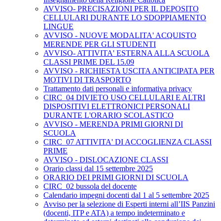
AVVISO- PRECISAZIONI PER IL DEPOSITO
CELLULARI DURANTE LO SDOPPIAMENTO
LINGUE
AVVISO - NUOVE MODALITA' ACQUISTO
MERENDE PER GLI STUDENTI
AVVISO- ATTIVITA' ESTERNA ALLA SCUOLA
CLASSI PRIME DEL 15.09
AVVISO - RICHIESTA USCITA ANTICIPATA PER
MOTIVI DI TRASPORTO
Trattamento dati personali e informativa privacy
CIRC_04 DIVIETO USO CELLULARI E ALTRI
DISPOSITIVI ELETTRONICI PERSONALI
DURANTE L'ORARIO SCOLASTICO
AVVISO - MERENDA PRIMI GIORNI DI
SCUOLA
CIRC_07 ATTIVITA' DI ACCOGLIENZA CLASSI
PRIME
AVVISO - DISLOCAZIONE CLASSI
Orario classi dal 15 settembre 2025
ORARIO DEI PRIMI GIORNI DI SCUOLA
CIRC_02 bussola del docente
Calendario impegni docenti dal 1 al 5 settembre 2025
Avviso per la selezione di Esperti interni all’IIS Panzini
(docenti, ITP e ATA) a tempo indeterminato e