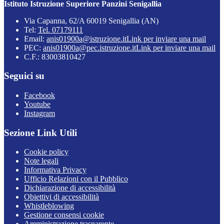
Istituto Istruzione Superiore Panzini Senigallia
Via Capanna, 62/A 60019 Senigallia (AN)
Tel:
Tel. 07179111
Email:
anis01900a@istruzione.it
Link per inviare una mail
PEC:
anis01900a@pec.istruzione.it
Link per inviare una mail
C.F.: 83003810427
Seguici su
Facebook
Youtube
Instagram
Sezione Link Utili
Cookie policy
Note legali
Informativa Privacy
Ufficio Relazioni con il Pubblico
Dichiarazione di accessibilità
Obiettivi di accessibilità
Whistleblowing
Gestione consensi cookie
Amministrazione trasparente