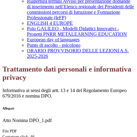
Riapertura termini Avviso per presentazione domande
di inserimento nell’Elenco regionale dei Presidenti delle
commissioni percorsi di Istruzione e Formazione
Professionale (IeFP)
ENGLISH 4 EUROPE
Polo GALILEO - Modelli Didattici Innovativi -
Progetti PNRR METALEARNING EDUCATION
European day of languages
Punto di ascolto - psicologo
ORARIO PROVVISORIO DELLE LEZIONI A.S.
2025-2026
Trattamento dati personali e informativa
privacy
Informativa ai sensi degli artt. 13 e 14 del Regolamento Europeo
679/2016 e nomina DPO.
Allegati
Atto Nomina DPO_1.pdf
File PDF
Contatore click: 46