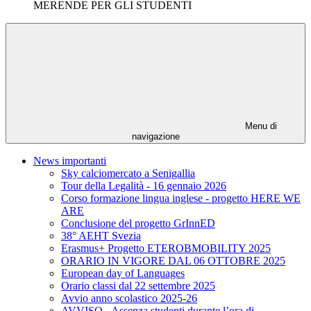
MERENDE PER GLI STUDENTI
Menu di
navigazione
News importanti
Sky calciomercato a Senigallia
Tour della Legalità - 16 gennaio 2026
Corso formazione lingua inglese - progetto HERE WE
ARE
Conclusione del progetto GrInnED
38° AEHT Svezia
Erasmus+ Progetto ETEROBMOBILITY 2025
ORARIO IN VIGORE DAL 06 OTTOBRE 2025
European day of Languages
Orario classi dal 22 settembre 2025
Avvio anno scolastico 2025-26
AVVISO - Assenza studenti durante l’ora di