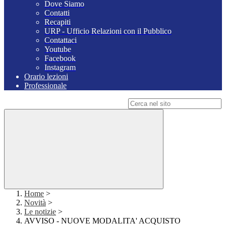
Dove Siamo
Contatti
Recapiti
URP - Ufficio Relazioni con il Pubblico
Contattaci
Youtube
Facebook
Instagram
Orario lezioni
Professionale
Campo di ricerca per le pagine del sito
Home
>
Novità
>
Le notizie
>
AVVISO - NUOVE MODALITA' ACQUISTO