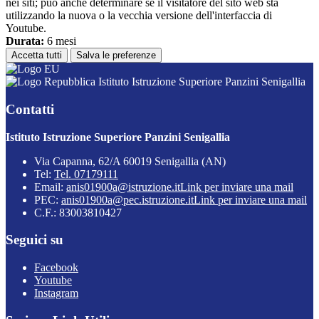
nei siti; può anche determinare se il visitatore del sito web sta
utilizzando la nuova o la vecchia versione dell'interfaccia di
Youtube.
Durata:
6 mesi
Accetta tutti
Salva le preferenze
Istituto Istruzione Superiore Panzini Senigallia
Contatti
Istituto Istruzione Superiore Panzini Senigallia
Via Capanna, 62/A 60019 Senigallia (AN)
Tel:
Tel. 07179111
Email:
anis01900a@istruzione.it
Link per inviare una mail
PEC:
anis01900a@pec.istruzione.it
Link per inviare una mail
C.F.: 83003810427
Seguici su
Facebook
Youtube
Instagram