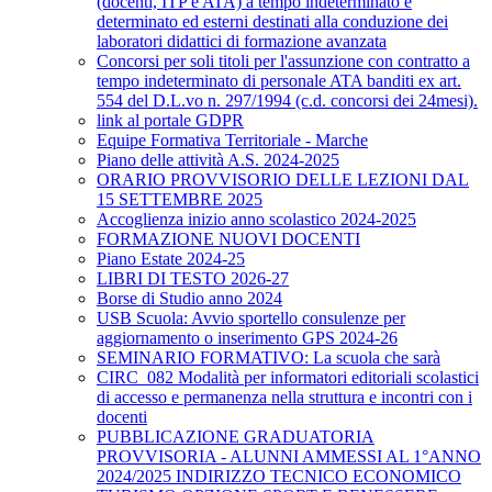
(docenti, ITP e ATA) a tempo indeterminato e
determinato ed esterni destinati alla conduzione dei
laboratori didattici di formazione avanzata
Concorsi per soli titoli per l'assunzione con contratto a
tempo indeterminato di personale ATA banditi ex art.
554 del D.L.vo n. 297/1994 (c.d. concorsi dei 24mesi).
link al portale GDPR
Equipe Formativa Territoriale - Marche
Piano delle attività A.S. 2024-2025
ORARIO PROVVISORIO DELLE LEZIONI DAL
15 SETTEMBRE 2025
Accoglienza inizio anno scolastico 2024-2025
FORMAZIONE NUOVI DOCENTI
Piano Estate 2024-25
LIBRI DI TESTO 2026-27
Borse di Studio anno 2024
USB Scuola: Avvio sportello consulenze per
aggiornamento o inserimento GPS 2024-26
SEMINARIO FORMATIVO: La scuola che sarà
CIRC_082 Modalità per informatori editoriali scolastici
di accesso e permanenza nella struttura e incontri con i
docenti
PUBBLICAZIONE GRADUATORIA
PROVVISORIA - ALUNNI AMMESSI AL 1°ANNO
2024/2025 INDIRIZZO TECNICO ECONOMICO