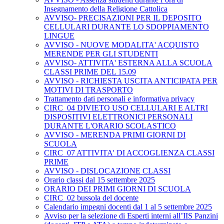
Insegnamento della Religione Cattolica
AVVISO- PRECISAZIONI PER IL DEPOSITO
CELLULARI DURANTE LO SDOPPIAMENTO
LINGUE
AVVISO - NUOVE MODALITA' ACQUISTO
MERENDE PER GLI STUDENTI
AVVISO- ATTIVITA' ESTERNA ALLA SCUOLA
CLASSI PRIME DEL 15.09
AVVISO - RICHIESTA USCITA ANTICIPATA PER
MOTIVI DI TRASPORTO
Trattamento dati personali e informativa privacy
CIRC_04 DIVIETO USO CELLULARI E ALTRI
DISPOSITIVI ELETTRONICI PERSONALI
DURANTE L'ORARIO SCOLASTICO
AVVISO - MERENDA PRIMI GIORNI DI
SCUOLA
CIRC_07 ATTIVITA' DI ACCOGLIENZA CLASSI
PRIME
AVVISO - DISLOCAZIONE CLASSI
Orario classi dal 15 settembre 2025
ORARIO DEI PRIMI GIORNI DI SCUOLA
CIRC_02 bussola del docente
Calendario impegni docenti dal 1 al 5 settembre 2025
Avviso per la selezione di Esperti interni all’IIS Panzini