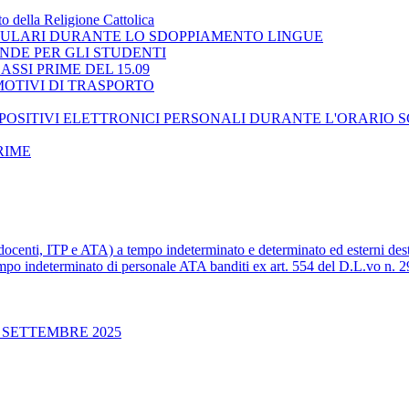
 della Religione Cattolica
ELLULARI DURANTE LO SDOPPIAMENTO LINGUE
NDE PER GLI STUDENTI
SSI PRIME DEL 15.09
 MOTIVI DI TRASPORTO
ISPOSITIVI ELETTRONICI PERSONALI DURANTE L'ORARIO 
RIME
 (docenti, ITP e ATA) a tempo indeterminato e determinato ed esterni dest
 tempo indeterminato di personale ATA banditi ex art. 554 del D.L.vo n. 
 SETTEMBRE 2025