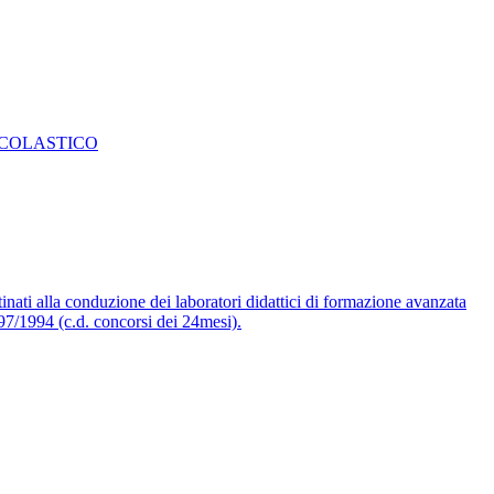
SCOLASTICO
inati alla conduzione dei laboratori didattici di formazione avanzata
297/1994 (c.d. concorsi dei 24mesi).