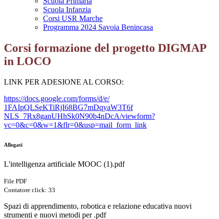
Scuola Primaria
Scuola Infanzia
Corsi USR Marche
Programma 2024 Savoia Benincasa
Corsi formazione del progetto DIGMAP
in LOCO
LINK PER ADESIONE AL CORSO:
https://docs.google.com/forms/
d/e/
1FAIpQLSeKTiRjI68BG7mDqyaW3T6f
NLS_7Rx8ganUHhSk0N90b4nDcA/
viewform?
vc=0&c=0&w=1&flr=0&
usp=mail_form_link
Allegati
L'intelligenza artificiale MOOC (1).pdf
File PDF
Contatore click: 33
Spazi di apprendimento, robotica e relazione educativa nuovi
strumenti e nuovi metodi per .pdf