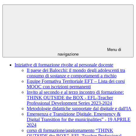
Menu di
navigazione
Iniziative di formazione rivolte al personale docente
Il paese dei Balocchi: il mondo degli adolescenti tra
consumo di sostanze e comportamenti a rischio
Equipe Formativa Territoriale EFT – Lista dei corsi
MOOC con iscrizioni permanenti
Invito al secondo e al terzo incontro di formazione:
THINK OUTSIDE the BOX - EFL-Teacher
Professional Development Series 2023-2024
Metodologie didattiche supportate dal digitale e dall'IA
Emergenza e Transizione Digitale. Emergency &
Digital Transition for the municipalities” - 19 APRILE
2024
corso di formazione/aggiornamento “THINK
OUTSIDE the BOX”, EFL-Teacher Professional