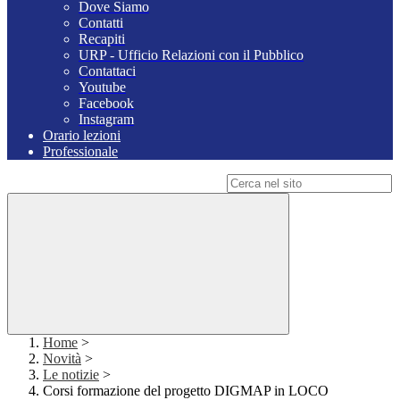
Dove Siamo
Contatti
Recapiti
URP - Ufficio Relazioni con il Pubblico
Contattaci
Youtube
Facebook
Instagram
Orario lezioni
Professionale
Campo di ricerca per le pagine del sito
Home
>
Novità
>
Le notizie
>
Corsi formazione del progetto DIGMAP in LOCO