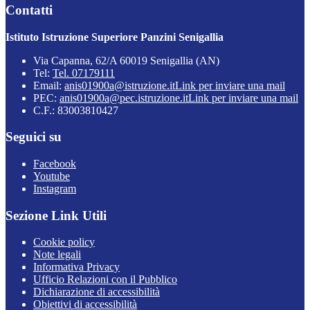
Contatti
Istituto Istruzione Superiore Panzini Senigallia
Via Capanna, 62/A 60019 Senigallia (AN)
Tel:
Tel. 07179111
Email:
anis01900a@istruzione.it
Link per inviare una mail
PEC:
anis01900a@pec.istruzione.it
Link per inviare una mail
C.F.: 83003810427
Seguici su
Facebook
Youtube
Instagram
Sezione Link Utili
Cookie policy
Note legali
Informativa Privacy
Ufficio Relazioni con il Pubblico
Dichiarazione di accessibilità
Obiettivi di accessibilità