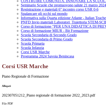
COSTRUIRE COMUNITÀ. INNOVARE LA SCUOLA
Seminario Scuole che promuovono salute 21 marzo 2024
Registrazione e materiali 6° incontro corso USR 0-6
Spalancare gli occhi sul mondo
Informativa sulla Quarta edizione Atlante - Italian Teac
PNFD Invio materiali Laboratori_Traiettoria STEM-S
Corso di formazione “PER UNA DIDATTICA DI
Corso di formazione MIUR - Bit Formazione
Scuola Secondaria di Secondo Grado
Scuola Secondaria di Primo Grado
Scuola Primaria
Scuola Infanzia
Corsi USR Marche
Programma 2024 Savoia Benincasa
Corsi USR Marche
Piano Regionale di Formazione
Allegati
202307051212_Piano regionale di formazione 2022_2023.pdf
File PDF