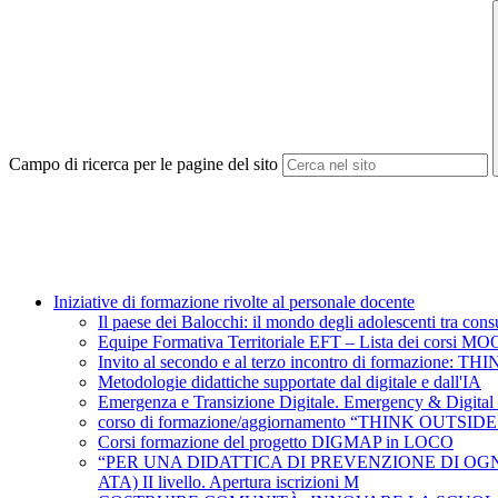
Campo di ricerca per le pagine del sito
Iniziative di formazione rivolte al personale docente
Il paese dei Balocchi: il mondo degli adolescenti tra con
Equipe Formativa Territoriale EFT – Lista dei corsi MO
Invito al secondo e al terzo incontro di formazione:
Metodologie didattiche supportate dal digitale e dall'IA
Emergenza e Transizione Digitale. Emergency & Digital 
corso di formazione/aggiornamento “THINK OUTSIDE t
Corsi formazione del progetto DIGMAP in LOCO
“PER UNA DIDATTICA DI PREVENZIONE DI OGNI FORMA
ATA) II livello. Apertura iscrizioni M