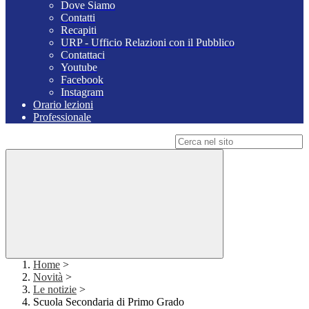
Dove Siamo
Contatti
Recapiti
URP - Ufficio Relazioni con il Pubblico
Contattaci
Youtube
Facebook
Instagram
Orario lezioni
Professionale
Campo di ricerca per le pagine del sito
Home
>
Novità
>
Le notizie
>
Scuola Secondaria di Primo Grado