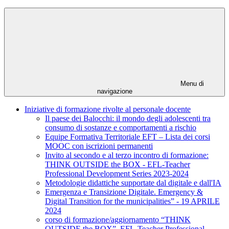
Menu di
navigazione
Iniziative di formazione rivolte al personale docente
Il paese dei Balocchi: il mondo degli adolescenti tra
consumo di sostanze e comportamenti a rischio
Equipe Formativa Territoriale EFT – Lista dei corsi
MOOC con iscrizioni permanenti
Invito al secondo e al terzo incontro di formazione:
THINK OUTSIDE the BOX - EFL-Teacher
Professional Development Series 2023-2024
Metodologie didattiche supportate dal digitale e dall'IA
Emergenza e Transizione Digitale. Emergency &
Digital Transition for the municipalities” - 19 APRILE
2024
corso di formazione/aggiornamento “THINK
OUTSIDE the BOX”, EFL-Teacher Professional