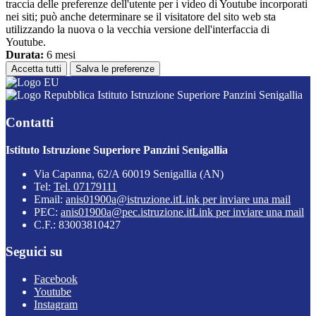
traccia delle preferenze dell'utente per i video di Youtube incorporati
nei siti; può anche determinare se il visitatore del sito web sta
utilizzando la nuova o la vecchia versione dell'interfaccia di
Youtube.
Durata:
6 mesi
Accetta tutti
Salva le preferenze
Istituto Istruzione Superiore Panzini Senigallia
Contatti
Istituto Istruzione Superiore Panzini Senigallia
Via Capanna, 62/A 60019 Senigallia (AN)
Tel:
Tel. 07179111
Email:
anis01900a@istruzione.it
Link per inviare una mail
PEC:
anis01900a@pec.istruzione.it
Link per inviare una mail
C.F.: 83003810427
Seguici su
Facebook
Youtube
Instagram