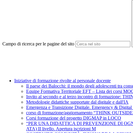
Campo di ricerca per le pagine del sito
Iniziative di formazione rivolte al personale docente
Il paese dei Balocchi: il mondo degli adolescenti tra con
Equipe Formativa Territoriale EFT – Lista dei corsi MO
Invito al secondo e al terzo incontro di formazione:
Metodologie didattiche supportate dal digitale e dall'IA
Emergenza e Transizione Digitale. Emergency & Digital 
corso di formazione/aggiornamento “THINK OUTSIDE t
Corsi formazione del progetto DIGMAP in LOCO
“PER UNA DIDATTICA DI PREVENZIONE DI OGNI FORMA
ATA) II livello. Apertura iscrizioni M