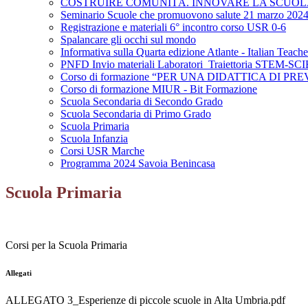
COSTRUIRE COMUNITÀ. INNOVARE LA SCUOLA
Seminario Scuole che promuovono salute 21 marzo 2024
Registrazione e materiali 6° incontro corso USR 0-6
Spalancare gli occhi sul mondo
Informativa sulla Quarta edizione Atlante - Italian Teac
PNFD Invio materiali Laboratori_Traiettoria STEM-S
Corso di formazione “PER UNA DIDATTICA DI
Corso di formazione MIUR - Bit Formazione
Scuola Secondaria di Secondo Grado
Scuola Secondaria di Primo Grado
Scuola Primaria
Scuola Infanzia
Corsi USR Marche
Programma 2024 Savoia Benincasa
Scuola Primaria
Corsi per la Scuola Primaria
Allegati
ALLEGATO 3_Esperienze di piccole scuole in Alta Umbria.pdf