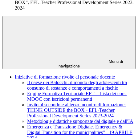
BOX”, EFL-Teacher Professional Development Series 2023-
2024
Menu di
navigazione
Iniziative di formazione rivolte al personale docente
Il paese dei Balocchi: il mondo degli adolescenti tra
consumo di sostanze e comportamenti a rischio
Equipe Formativa Territoriale EFT – Lista dei corsi
MOOC con iscrizioni permanenti
Invito al secondo e al terzo incontro di formazione:
THINK OUTSIDE the BOX - EFL-Teacher
Professional Development Series 2023-2024
Metodologie didattiche supportate dal digitale e dall'IA
Emergenza e Transizione Digitale. Emergency &
Digital Transition for the municipalities” - 19 APRILE
2024