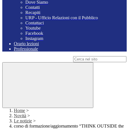
Dove Siamo
Contatti
Recapiti
URP - Ufficio Relazioni con il Pubblico
Contattaci
Youtube
Facebook
Instagram
Orario lezioni
Professionale
Campo di ricerca per le pagine del sito
Home
>
Novità
>
Le notizie
>
corso di formazione/aggiornamento “THINK OUTSIDE the