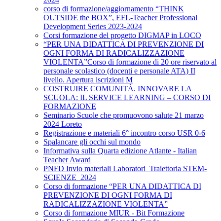
corso di formazione/aggiornamento “THINK
OUTSIDE the BOX”, EFL-Teacher Professional
Development Series 2023-2024
Corsi formazione del progetto DIGMAP in LOCO
“PER UNA DIDATTICA DI PREVENZIONE DI
OGNI FORMA DI RADICALIZZAZIONE
VIOLENTA”Corso di formazione di 20 ore riservato al
personale scolastico (docenti e personale ATA) II
livello. Apertura iscrizioni M
COSTRUIRE COMUNITÀ. INNOVARE LA
SCUOLA: IL SERVICE LEARNING – CORSO DI
FORMAZIONE
Seminario Scuole che promuovono salute 21 marzo
2024 Loreto
Registrazione e materiali 6° incontro corso USR 0-6
Spalancare gli occhi sul mondo
Informativa sulla Quarta edizione Atlante - Italian
Teacher Award
PNFD Invio materiali Laboratori_Traiettoria STEM-
SCIENZE_2024
Corso di formazione “PER UNA DIDATTICA DI
PREVENZIONE DI OGNI FORMA DI
RADICALIZZAZIONE VIOLENTA”
Corso di formazione MIUR - Bit Formazione