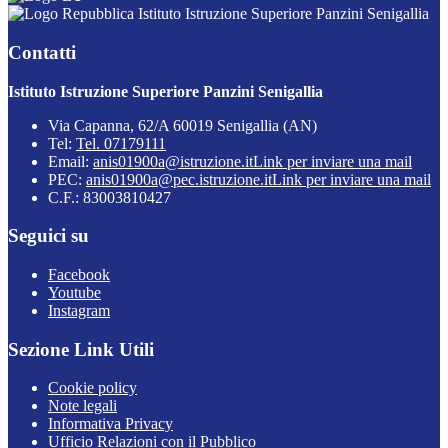
Istituto Istruzione Superiore Panzini Senigallia
Contatti
Istituto Istruzione Superiore Panzini Senigallia
Via Capanna, 62/A 60019 Senigallia (AN)
Tel:
Tel. 07179111
Email:
anis01900a@istruzione.it
Link per inviare una mail
PEC:
anis01900a@pec.istruzione.it
Link per inviare una mail
C.F.: 83003810427
Seguici su
Facebook
Youtube
Instagram
Sezione Link Utili
Cookie policy
Note legali
Informativa Privacy
Ufficio Relazioni con il Pubblico