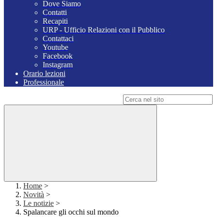
Dove Siamo
Contatti
Recapiti
URP - Ufficio Relazioni con il Pubblico
Contattaci
Youtube
Facebook
Instagram
Orario lezioni
Professionale
Campo di ricerca per le pagine del sito
Home
>
Novità
>
Le notizie
>
Spalancare gli occhi sul mondo