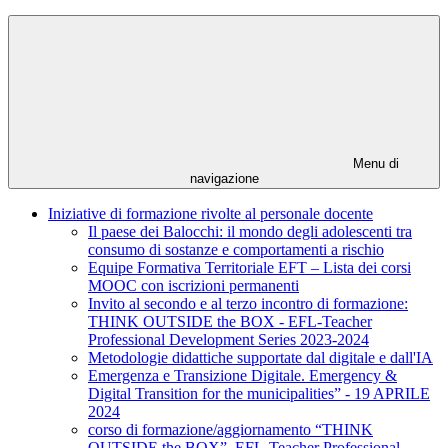
Menu di
navigazione
Iniziative di formazione rivolte al personale docente
Il paese dei Balocchi: il mondo degli adolescenti tra
consumo di sostanze e comportamenti a rischio
Equipe Formativa Territoriale EFT – Lista dei corsi
MOOC con iscrizioni permanenti
Invito al secondo e al terzo incontro di formazione:
THINK OUTSIDE the BOX - EFL-Teacher
Professional Development Series 2023-2024
Metodologie didattiche supportate dal digitale e dall'IA
Emergenza e Transizione Digitale. Emergency &
Digital Transition for the municipalities” - 19 APRILE
2024
corso di formazione/aggiornamento “THINK
OUTSIDE the BOX”, EFL-Teacher Professional