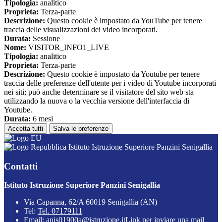
Tipologia:
analitico
Proprieta:
Terza-parte
Descrizione:
Questo cookie è impostato da YouTube per tenere
traccia delle visualizzazioni dei video incorporati.
Durata:
Sessione
Nome:
VISITOR_INFO1_LIVE
Tipologia:
analitico
Proprieta:
Terza-parte
Descrizione:
Questo cookie è impostato da Youtube per tenere
traccia delle preferenze dell'utente per i video di Youtube incorporati
nei siti; può anche determinare se il visitatore del sito web sta
utilizzando la nuova o la vecchia versione dell'interfaccia di
Youtube.
Durata:
6 mesi
Accetta tutti
Salva le preferenze
Istituto Istruzione Superiore Panzini Senigallia
Contatti
Istituto Istruzione Superiore Panzini Senigallia
Via Capanna, 62/A 60019 Senigallia (AN)
Tel:
Tel. 07179111
Email:
anis01900a@istruzione.it
Link per inviare una mail