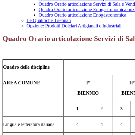
Quadro Orario articolazione Servizi di Sala e Vend
Quadro Orario articolazione Enogastronomica opz
Quadro Orario articolazione Enogastronomica
Le Qualifiche Triennali
Opzione: Prodotti Dolciari Artigianali e Industriali
Quadro Orario articolazione Servizi di Sal
Quadro delle discipline
AREA COMUNE
I°
II°
BIENNIO
BIEN
1
2
3
Lingua e letteratura italiana
4
4
4