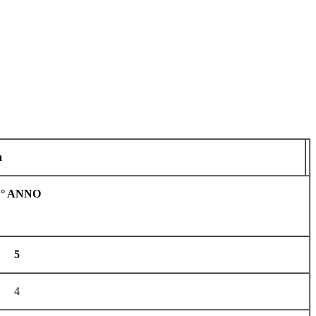
a
° ANNO
5
4