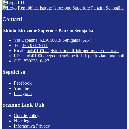
Istituto Istruzione Superiore Panzini Senigallia
Contatti
Istituto Istruzione Superiore Panzini Senigallia
Via Capanna, 62/A 60019 Senigallia (AN)
Tel:
Tel. 07179111
Email:
anis01900a@istruzione.it
Link per inviare una mail
PEC:
anis01900a@pec.istruzione.it
Link per inviare una mail
C.F.: 83003810427
Seguici su
Facebook
Youtube
Instagram
Sezione Link Utili
Cookie policy
Note legali
Informativa Privacy