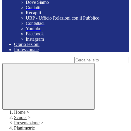
Dove Siamo
Contatti
Recapiti
URP - Ufficio Relazioni con il Pubblico
Contattaci
Youtube
Facebook
Instagram
Orario lezioni
Professionale
Campo di ricerca per le pagine del sito
Home
>
Scuola
>
Presentazione
>
Planimetrie