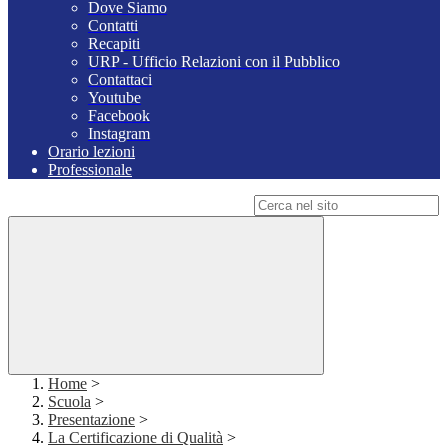
Dove Siamo
Contatti
Recapiti
URP - Ufficio Relazioni con il Pubblico
Contattaci
Youtube
Facebook
Instagram
Orario lezioni
Professionale
Campo di ricerca per le pagine del sito
Home
>
Scuola
>
Presentazione
>
La Certificazione di Qualità
>