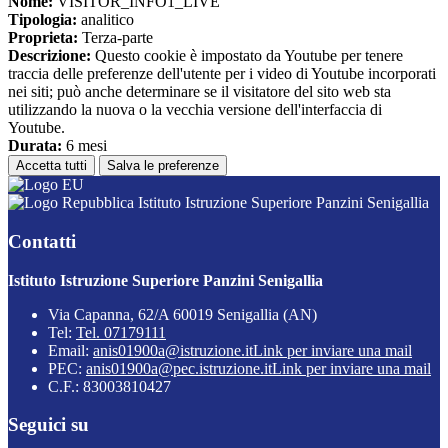
Nome:
VISITOR_INFO1_LIVE
Tipologia:
analitico
Proprieta:
Terza-parte
Descrizione:
Questo cookie è impostato da Youtube per tenere
traccia delle preferenze dell'utente per i video di Youtube incorporati
nei siti; può anche determinare se il visitatore del sito web sta
utilizzando la nuova o la vecchia versione dell'interfaccia di
Youtube.
Durata:
6 mesi
Accetta tutti
Salva le preferenze
Istituto Istruzione Superiore Panzini Senigallia
Contatti
Istituto Istruzione Superiore Panzini Senigallia
Via Capanna, 62/A 60019 Senigallia (AN)
Tel:
Tel. 07179111
Email:
anis01900a@istruzione.it
Link per inviare una mail
PEC:
anis01900a@pec.istruzione.it
Link per inviare una mail
C.F.: 83003810427
Seguici su