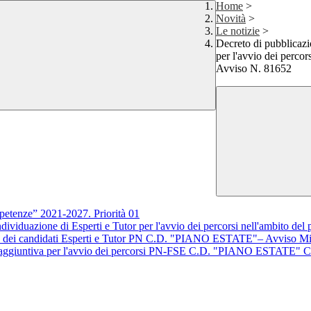
Home
>
Novità
>
Le notizie
>
Decreto di pubblicazio
per l'avvio dei perc
Avviso N. 81652
petenze” 2021-2027. Priorità 01
i individuazione di Esperti e Tutor per l'avvio dei percorsi nell'amb
e dei candidati Esperti e Tutor PN C.D. "PIANO ESTATE"– Avviso Min
igura aggiuntiva per l'avvio dei percorsi PN-FSE C.D. "PIANO ES