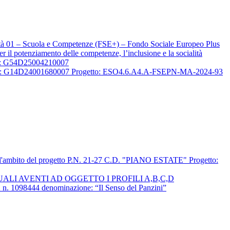
rità 01 – Scuola e Competenze (FSE+) – Fondo Sociale Europeo Plus
il potenziamento delle competenze, l’inclusione e la socialità
CUP: G54D25004210007
" CUP: G14D24001680007 Progetto: ESO4.6.A4.A-FSEPN-MA-2024-93
i nell'ambito del progetto P.N. 21-27 C.D. "PIANO ESTATE" Progetto:
LI AVENTI AD OGGETTO I PROFILI A,B,C,D
098444 denominazione: “Il Senso del Panzini”