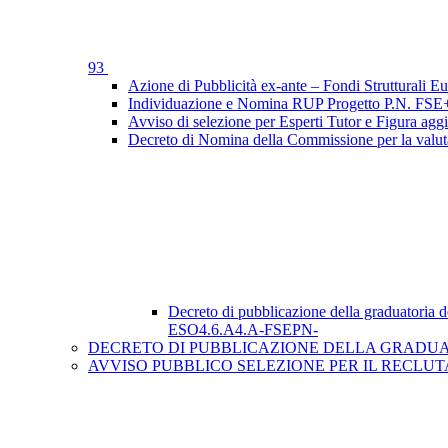
93
Azione di Pubblicità ex-ante – Fondi Struttural
Individuazione e Nomina RUP Progetto P.N. FSE+ – 
Avviso di selezione per Esperti Tutor e Figura
Decreto di Nomina della Commissione per la v
Decreto di pubblicazione della graduatoria 
ESO4.6.A4.A-FSEPN-
DECRETO DI PUBBLICAZIONE DELLA GRADUATO
AVVISO PUBBLICO SELEZIONE PER IL RECLUTAMENTO DI