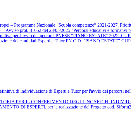
i Europei – Programma Nazionale “Scuola competenze” 2021-2027. Prio
Avviso prot. 81652 del 23/05/2025 "Percorsi educativi e formativi per 
 aggiuntiva per l'avvio dei percorsi PNFSE "PIANO ESTATE" 2025 -
alutazione dei candidati Esperti e Tutor PN C.D. "PIANO ESTATE
definitiva di individuazione di Esperti e Tutor per l'avvio dei percors
RIA PER IL CONFERIMENTO DEGLI INCARICHI INDIVIDUA
 ESPERTI, per la realizzazione del Progetto cod. Siform2 n. 1