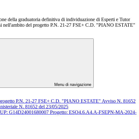
ne della graduatoria definitiva di individuazione di Esperti e Tutor
orsi nell'ambito del progetto P.N. 21-27 FSE+ C.D. "PIANO ESTATE"
Menu di navigazione
ito del progetto P.N. 21-27 FSE+ C.D. "PIANO ESTATE" Avviso N. 81652
isteriale N. 81652 del 23/05/2025
TATE" CUP: G14D24001680007 Progetto: ESO4.6.A4.A-FSEPN-MA-2024-