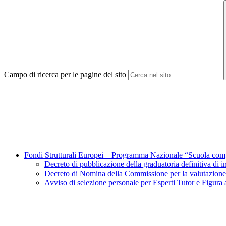
Campo di ricerca per le pagine del sito
Fondi Strutturali Europei – Programma Nazionale “Scuola com
Decreto di pubblicazione della graduatoria definitiva d
Decreto di Nomina della Commissione per la valutazion
Avviso di selezione personale per Esperti Tutor e F