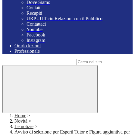
Dove Siamo
Contatti
Recapiti
URP - Ufficio Relazioni con il Pubblico
Contattaci
Youtube
Facebook
Instagram
Orario lezioni
Professionale
Campo di ricerca per le pagine del sito
Home
>
Novità
>
Le notizie
>
Avviso di selezione per Esperti Tutor e Figura aggiuntiva per