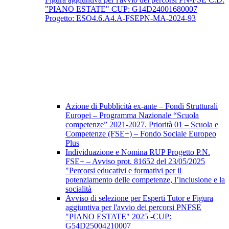
"PIANO ESTATE" CUP: G14D24001680007
Progetto: ESO4.6.A4.A-FSEPN-MA-2024-93
Azione di Pubblicità ex-ante – Fondi Strutturali
Europei – Programma Nazionale “Scuola
competenze” 2021-2027. Priorità 01 – Scuola e
Competenze (FSE+) – Fondo Sociale Europeo
Plus
Individuazione e Nomina RUP Progetto P.N.
FSE+ – Avviso prot. 81652 del 23/05/2025
"Percorsi educativi e formativi per il
potenziamento delle competenze, l’inclusione e la
socialità
Avviso di selezione per Esperti Tutor e Figura
aggiuntiva per l'avvio dei percorsi PNFSE
"PIANO ESTATE" 2025 -CUP:
G54D25004210007