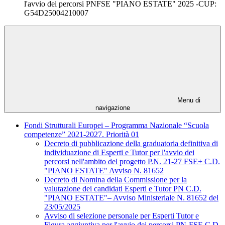
l'avvio dei percorsi PNFSE "PIANO ESTATE" 2025 -CUP:
G54D25004210007
Menu di
navigazione
Fondi Strutturali Europei – Programma Nazionale “Scuola
competenze” 2021-2027. Priorità 01
Decreto di pubblicazione della graduatoria definitiva di
individuazione di Esperti e Tutor per l'avvio dei
percorsi nell'ambito del progetto P.N. 21-27 FSE+ C.D.
"PIANO ESTATE" Avviso N. 81652
Decreto di Nomina della Commissione per la
valutazione dei candidati Esperti e Tutor PN C.D.
"PIANO ESTATE"– Avviso Ministeriale N. 81652 del
23/05/2025
Avviso di selezione personale per Esperti Tutor e
Figura aggiuntiva per l'avvio dei percorsi PN-FSE C.D.