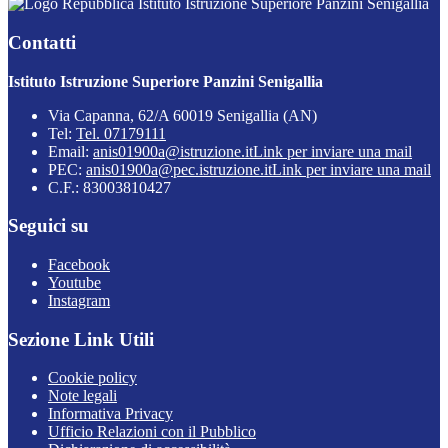
Istituto Istruzione Superiore Panzini Senigallia
Contatti
Istituto Istruzione Superiore Panzini Senigallia
Via Capanna, 62/A 60019 Senigallia (AN)
Tel:
Tel. 07179111
Email:
anis01900a@istruzione.it
Link per inviare una mail
PEC:
anis01900a@pec.istruzione.it
Link per inviare una mail
C.F.: 83003810427
Seguici su
Facebook
Youtube
Instagram
Sezione Link Utili
Cookie policy
Note legali
Informativa Privacy
Ufficio Relazioni con il Pubblico