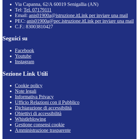
Via Capanna, 62/A 60019 Senigallia (AN)
Tel:
Tel. 07179111
Email:
anis01900a@istruzione.it
Link per inviare una mail
PEC:
anis01900a@pec.istruzione.it
Link per inviare una mail
C.F.: 83003810427
Seguici su
Facebook
Youtube
Instagram
Sezione Link Utili
Cookie policy
Note legali
Informativa Privacy
Ufficio Relazioni con il Pubblico
Dichiarazione di accessibilità
Obiettivi di accessibilità
Whistleblowing
Gestione consensi cookie
Amministrazione trasparente