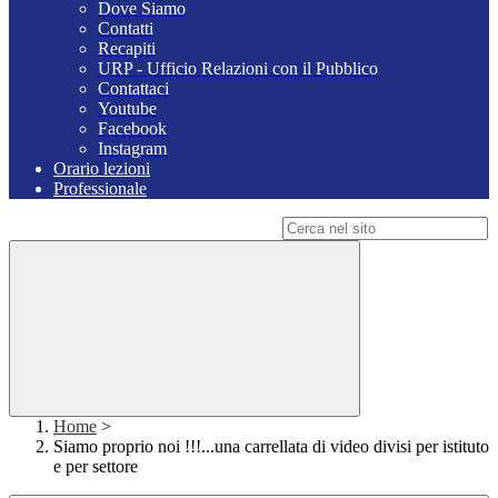
Dove Siamo
Contatti
Recapiti
URP - Ufficio Relazioni con il Pubblico
Contattaci
Youtube
Facebook
Instagram
Orario lezioni
Professionale
Campo di ricerca per le pagine del sito
Home
>
Siamo proprio noi !!!...una carrellata di video divisi per istituto
e per settore