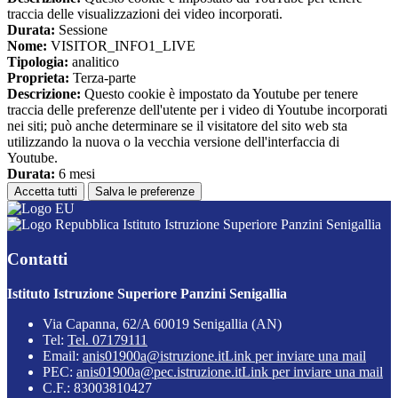
traccia delle visualizzazioni dei video incorporati.
Durata:
Sessione
Nome:
VISITOR_INFO1_LIVE
Tipologia:
analitico
Proprieta:
Terza-parte
Descrizione:
Questo cookie è impostato da Youtube per tenere
traccia delle preferenze dell'utente per i video di Youtube incorporati
nei siti; può anche determinare se il visitatore del sito web sta
utilizzando la nuova o la vecchia versione dell'interfaccia di
Youtube.
Durata:
6 mesi
Accetta tutti
Salva le preferenze
Istituto Istruzione Superiore Panzini Senigallia
Contatti
Istituto Istruzione Superiore Panzini Senigallia
Via Capanna, 62/A 60019 Senigallia (AN)
Tel:
Tel. 07179111
Email:
anis01900a@istruzione.it
Link per inviare una mail
PEC:
anis01900a@pec.istruzione.it
Link per inviare una mail
C.F.: 83003810427