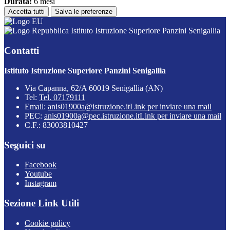
Durata:
6 mesi
Accetta tutti
Salva le preferenze
Istituto Istruzione Superiore Panzini Senigallia
Contatti
Istituto Istruzione Superiore Panzini Senigallia
Via Capanna, 62/A 60019 Senigallia (AN)
Tel:
Tel. 07179111
Email:
anis01900a@istruzione.it
Link per inviare una mail
PEC:
anis01900a@pec.istruzione.it
Link per inviare una mail
C.F.: 83003810427
Seguici su
Facebook
Youtube
Instagram
Sezione Link Utili
Cookie policy