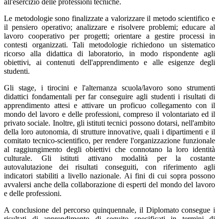
all'esercizio delle professioni tecniche.
Le metodologie sono finalizzate a valorizzare il metodo scientifico e
il pensiero operativo; analizzare e risolvere problemi; educare al
lavoro cooperativo per progetti; orientare a gestire processi in
contesti organizzati. Tali metodologie richiedono un sistematico
ricorso alla didattica di laboratorio, in modo rispondente agli
obiettivi, ai contenuti dell'apprendimento e alle esigenze degli
studenti.
Gli stage, i tirocini e l'alternanza scuola/lavoro sono strumenti
didattici fondamentali per far conseguire agli studenti i risultati di
apprendimento attesi e attivare un proficuo collegamento con il
mondo del lavoro e delle professioni, compreso il volontariato ed il
privato sociale. Inoltre, gli istituti tecnici possono dotarsi, nell'ambito
della loro autonomia, di strutture innovative, quali i dipartimenti e il
comitato tecnico-scientifico, per rendere l'organizzazione funzionale
al raggiungimento degli obiettivi che connotano la loro identità
culturale. Gli istituti attivano modalità per la costante
autovalutazione dei risultati conseguiti, con riferimento agli
indicatori stabiliti a livello nazionale. Ai fini di cui sopra possono
avvalersi anche della collaborazione di esperti del mondo del lavoro
e delle professioni.
A conclusione del percorso quinquennale, il Diplomato consegue i
risultati di apprendimento di seguito specificati in termini di