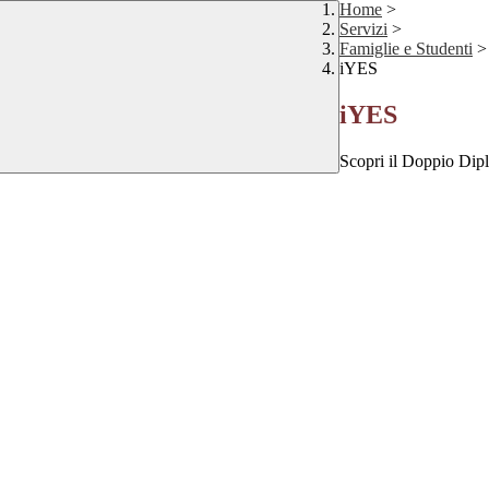
Home
>
Servizi
>
Famiglie e Studenti
>
iYES
iYES
Scopri il Doppio Dip