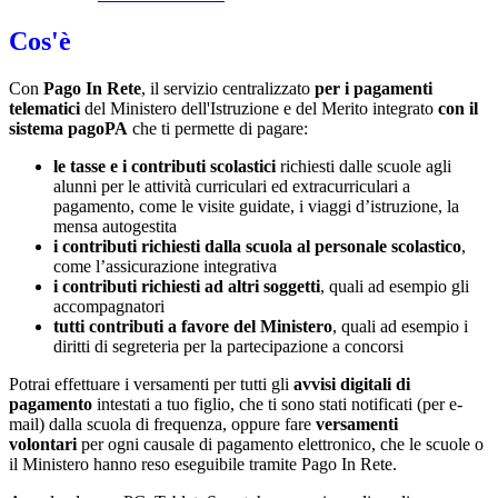
Cos'è
Con
Pago In Rete
, il servizio centralizzato
per i pagamenti
telematici
del Ministero dell'Istruzione e del Merito integrato
con il
sistema pagoPA
che ti permette di pagare:
le tasse e i contributi scolastici
richiesti dalle scuole agli
alunni per le attività curriculari ed extracurriculari a
pagamento, come le visite guidate, i viaggi d’istruzione, la
mensa autogestita
i contributi richiesti dalla scuola al personale scolastico
,
come l’assicurazione integrativa
i contributi richiesti ad altri soggetti
, quali ad esempio gli
accompagnatori
tutti contributi a favore del Ministero
, quali ad esempio i
diritti di segreteria per la partecipazione a concorsi
Potrai effettuare i versamenti per tutti gli
avvisi digitali di
pagamento
intestati a tuo figlio, che ti sono stati notificati (per e-
mail) dalla scuola di frequenza, oppure fare
versamenti
volontari
per ogni causale di pagamento elettronico, che le scuole o
il Ministero hanno reso eseguibile tramite Pago In Rete.