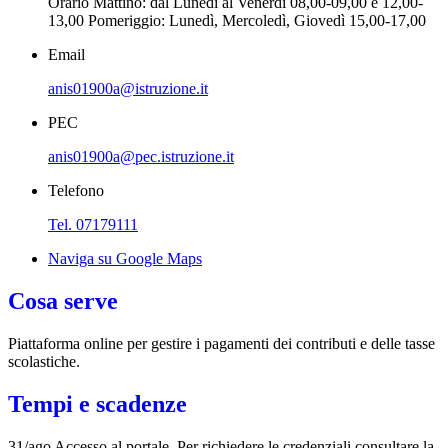
Orario Mattino: dal Lunedì al Venerdì 08,00-09,00 e 12,00-
13,00 Pomeriggio: Lunedì, Mercoledì, Giovedì 15,00-17,00
Email
anis01900a@istruzione.it
PEC
anis01900a@pec.istruzione.it
Telefono
Tel. 07179111
Naviga su Google Maps
Cosa serve
Piattaforma online per gestire i pagamenti dei contributi e delle tasse
scolastiche.
Tempi e scadenze
31/ago Accesso al portale. Per richiedere le credenziali consultare la