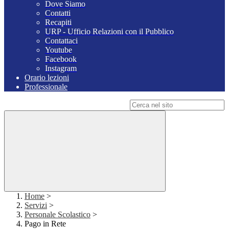
Dove Siamo
Contatti
Recapiti
URP - Ufficio Relazioni con il Pubblico
Contattaci
Youtube
Facebook
Instagram
Orario lezioni
Professionale
Campo di ricerca per le pagine del sito
Home
>
Servizi
>
Personale Scolastico
>
Pago in Rete