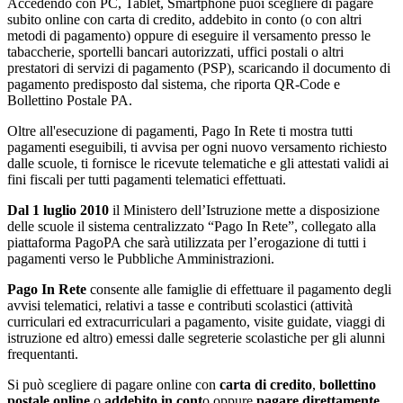
Accedendo con PC, Tablet, Smartphone puoi scegliere di pagare
subito online con carta di credito, addebito in conto (o con altri
metodi di pagamento) oppure di eseguire il versamento presso le
tabaccherie, sportelli bancari autorizzati, uffici postali o altri
prestatori di servizi di pagamento (PSP), scaricando il documento di
pagamento predisposto dal sistema, che riporta QR-Code e
Bollettino Postale PA.
Oltre all'esecuzione di pagamenti, Pago In Rete ti mostra tutti
pagamenti eseguibili, ti avvisa per ogni nuovo versamento richiesto
dalle scuole, ti fornisce le ricevute telematiche e gli attestati validi ai
fini fiscali per tutti pagamenti telematici effettuati.
Dal 1 luglio 2010
il Ministero dell’Istruzione mette a disposizione
delle scuole il sistema centralizzato “Pago In Rete”, collegato alla
piattaforma PagoPA che sarà utilizzata per l’erogazione di tutti i
pagamenti verso le Pubbliche Amministrazioni.
Pago In Rete
consente alle famiglie di effettuare il pagamento degli
avvisi telematici, relativi a tasse e contributi scolastici (attività
curriculari ed extracurriculari a pagamento, visite guidate, viaggi di
istruzione ed altro) emessi dalle segreterie scolastiche per gli alunni
frequentanti.
Si può scegliere di pagare online con
carta di credito
,
bollettino
postale online
o
addebito in cont
o oppure
pagare direttamente