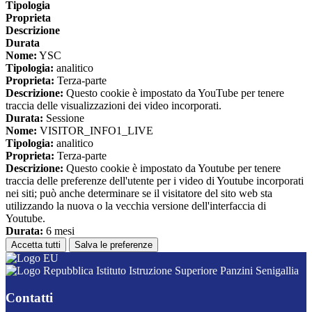
Tipologia
Proprieta
Descrizione
Durata
Nome:
YSC
Tipologia:
analitico
Proprieta:
Terza-parte
Descrizione:
Questo cookie è impostato da YouTube per tenere
traccia delle visualizzazioni dei video incorporati.
Durata:
Sessione
Nome:
VISITOR_INFO1_LIVE
Tipologia:
analitico
Proprieta:
Terza-parte
Descrizione:
Questo cookie è impostato da Youtube per tenere
traccia delle preferenze dell'utente per i video di Youtube incorporati
nei siti; può anche determinare se il visitatore del sito web sta
utilizzando la nuova o la vecchia versione dell'interfaccia di
Youtube.
Durata:
6 mesi
Accetta tutti
Salva le preferenze
Istituto Istruzione Superiore Panzini Senigallia
Contatti