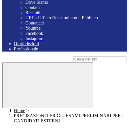
Dove Siamo
Contatti
Recapiti
URP - Ufficio Relazioni con il Pubblico
Contattaci
Youtube
Facebook
Instagram
Orario lezioni
Professionale
Campo di ricerca per le pagine del sito
Home
>
PRECISAZIONI PER GLI ESAMI PRELIMINARI PER I
CANDIDATI ESTERNI