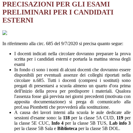
PRECISAZIONI PER GLI ESAMI
PRELIMINARI PER I CANDIDATI
ESTERNI
In riferimento alla circ. 685 del 9/7/2020 si precisa quanto segue:
I docenti indicati nella circolare dovranno preparare la prova
scritta per i candidati esterni e portarla la mattina stessa degli
esami
In fondo ci sono i nomi di alcuni docenti che dovranno essere
disponibili per eventuali assenze dei colleghi riportati nella
circolare n.685. Tutti i docenti (compresi i sostituti) sono
pregati di presentarsi a scuola almeno un quarto d'ora prima
dell'inizio della prova per predisporre i materiali. Qualora
l'assenza fosse già prevista nei giorni precedenti (motivata con
apposita documentazione) si prega di comunicarlo alla
prof.ssa Piombetti che provvederà alla sostituzione.
A causa dei lavori interni alla scuola le aule dedicate alle
sessioni d'esame sono: la
118
per la classe 5A CUD,
119
per
la classe 5E CUC,
Info 4
per la classe 5B TUS,
Lab info 3
per la classe 5B Sala e
Biblioteca
per la classe 5B DOL.