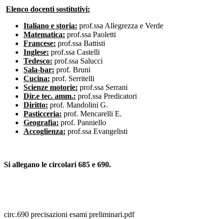
Elenco docenti sostitutivi:
Italiano e storia:
prof.ssa Allegrezza e Verde
Matematica:
prof.ssa Paoletti
Francese:
prof.ssa Battisti
Inglese:
prof.ssa Castelli
Tedesco:
prof.ssa Salucci
Sala-bar:
prof. Bruni
Cucina:
prof. Serritelli
Scienze motorie:
prof.ssa Serrani
Dir.e tec. amm.:
prof.ssa Predicatori
Diritto:
prof. Mandolini G.
Pasticceria:
prof. Mencarelli E.
Geografia
:
prof. Panniello
Accoglienza:
prof.ssa Evangelisti
Si allegano le circolari 685 e 690.
circ.690 precisazioni esami preliminari.pdf