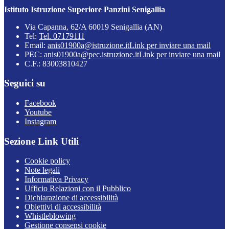
Istituto Istruzione Superiore Panzini Senigallia
Via Capanna, 62/A 60019 Senigallia (AN)
Tel:
Tel. 07179111
Email:
anis01900a@istruzione.it
Link per inviare una mail
PEC:
anis01900a@pec.istruzione.it
Link per inviare una mail
C.F.: 83003810427
Seguici su
Facebook
Youtube
Instagram
Sezione Link Utili
Cookie policy
Note legali
Informativa Privacy
Ufficio Relazioni con il Pubblico
Dichiarazione di accessibilità
Obiettivi di accessibilità
Whistleblowing
Gestione consensi cookie