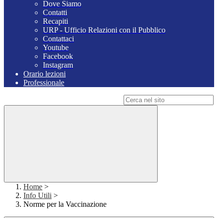
Dove Siamo
Contatti
Recapiti
URP - Ufficio Relazioni con il Pubblico
Contattaci
Youtube
Facebook
Instagram
Orario lezioni
Professionale
Campo di ricerca per le pagine del sito
Home
>
Info Utili
>
Norme per la Vaccinazione