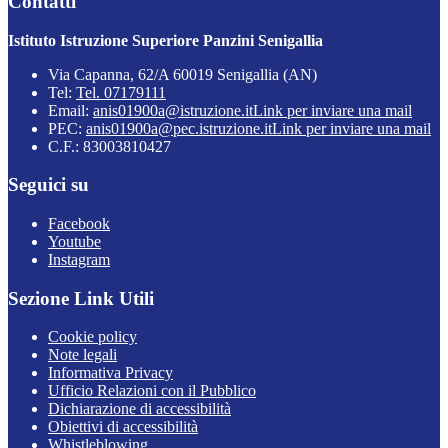
Contatti
Istituto Istruzione Superiore Panzini Senigallia
Via Capanna, 62/A 60019 Senigallia (AN)
Tel:
Tel. 07179111
Email:
anis01900a@istruzione.it
Link per inviare una mail
PEC:
anis01900a@pec.istruzione.it
Link per inviare una mail
C.F.: 83003810427
Seguici su
Facebook
Youtube
Instagram
Sezione Link Utili
Cookie policy
Note legali
Informativa Privacy
Ufficio Relazioni con il Pubblico
Dichiarazione di accessibilità
Obiettivi di accessibilità
Whistleblowing