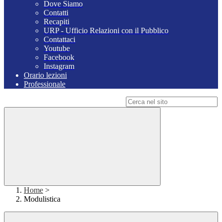
Dove Siamo
Contatti
Recapiti
URP - Ufficio Relazioni con il Pubblico
Contattaci
Youtube
Facebook
Instagram
Orario lezioni
Professionale
Campo di ricerca per le pagine del sito
Home
>
Modulistica