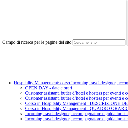
Campo di ricerca per le pagine del sito
Hospitality Management; corso Incoming travel designer, accompa
OPEN DAY - date e orari
Customer assistant, butler d’hotel e hostess per eve
Customer assistant, butler d’hotel e hostess per even
Corso in Hospitality Management - DESCRIZIONE 
Corso in Hospitality Management - QUADRO ORARI
Incoming travel designer, accompagnatore e guida t
Incoming travel designer, accompagnatore e guida tu