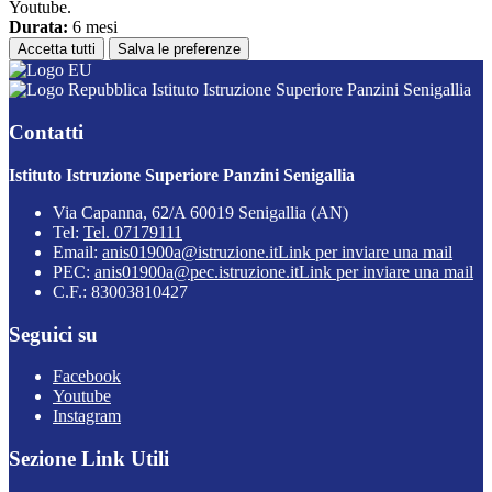
Youtube.
Durata:
6 mesi
Accetta tutti
Salva le preferenze
Istituto Istruzione Superiore Panzini Senigallia
Contatti
Istituto Istruzione Superiore Panzini Senigallia
Via Capanna, 62/A 60019 Senigallia (AN)
Tel:
Tel. 07179111
Email:
anis01900a@istruzione.it
Link per inviare una mail
PEC:
anis01900a@pec.istruzione.it
Link per inviare una mail
C.F.: 83003810427
Seguici su
Facebook
Youtube
Instagram
Sezione Link Utili