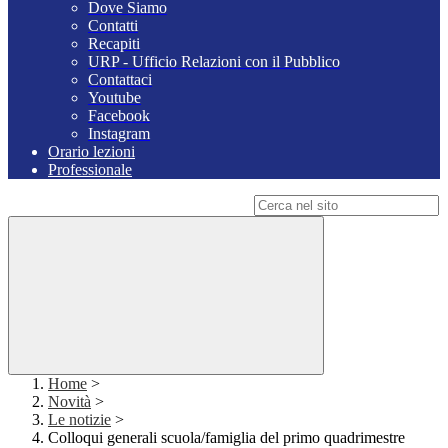
Dove Siamo
Contatti
Recapiti
URP - Ufficio Relazioni con il Pubblico
Contattaci
Youtube
Facebook
Instagram
Orario lezioni
Professionale
Campo di ricerca per le pagine del sito
Home
>
Novità
>
Le notizie
>
Colloqui generali scuola/famiglia del primo quadrimestre