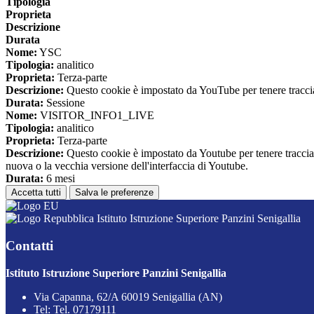
Tipologia
Proprieta
Descrizione
Durata
Nome:
YSC
Tipologia:
analitico
Proprieta:
Terza-parte
Descrizione:
Questo cookie è impostato da YouTube per tenere traccia 
Durata:
Sessione
Nome:
VISITOR_INFO1_LIVE
Tipologia:
analitico
Proprieta:
Terza-parte
Descrizione:
Questo cookie è impostato da Youtube per tenere traccia de
nuova o la vecchia versione dell'interfaccia di Youtube.
Durata:
6 mesi
Accetta tutti
Salva le preferenze
Istituto Istruzione Superiore Panzini Senigallia
Contatti
Istituto Istruzione Superiore Panzini Senigallia
Via Capanna, 62/A 60019 Senigallia (AN)
Tel:
Tel. 07179111