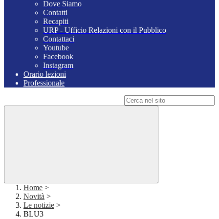
Dove Siamo
Contatti
Recapiti
URP - Ufficio Relazioni con il Pubblico
Contattaci
Youtube
Facebook
Instagram
Orario lezioni
Professionale
Campo di ricerca per le pagine del sito
Home
>
Novità
>
Le notizie
>
BLU3