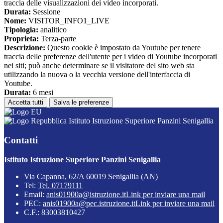
traccia delle visualizzazioni dei video incorporati.
Durata:
Sessione
Nome:
VISITOR_INFO1_LIVE
Tipologia:
analitico
Proprieta:
Terza-parte
Descrizione:
Questo cookie è impostato da Youtube per tenere
traccia delle preferenze dell'utente per i video di Youtube incorporati
nei siti; può anche determinare se il visitatore del sito web sta
utilizzando la nuova o la vecchia versione dell'interfaccia di
Youtube.
Durata:
6 mesi
Accetta tutti
Salva le preferenze
Istituto Istruzione Superiore Panzini Senigallia
Contatti
Istituto Istruzione Superiore Panzini Senigallia
Via Capanna, 62/A 60019 Senigallia (AN)
Tel:
Tel. 07179111
Email:
anis01900a@istruzione.it
Link per inviare una mail
PEC:
anis01900a@pec.istruzione.it
Link per inviare una mail
C.F.: 83003810427