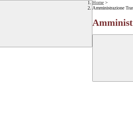
Home
>
Amministrazione Tra
Amministr