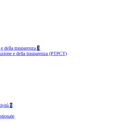
 e della trasparenza
3
ruzione e della trasparenza (PTPCT)
tività
9
stionale