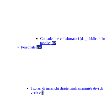
Consulenti e collaboratori (da pubblicare in
tabelle)
62
Personale
270
Titolari di incarichi dirigenziali amministrativi di
vertice
2