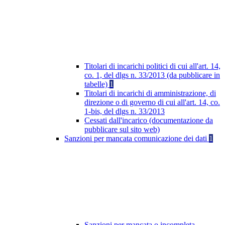
Titolari di incarichi politici di cui all'art. 14,
co. 1, del dlgs n. 33/2013 (da pubblicare in
tabelle)
1
Titolari di incarichi di amministrazione, di
direzione o di governo di cui all'art. 14, co.
1-bis, del dlgs n. 33/2013
Cessati dall'incarico (documentazione da
pubblicare sul sito web)
Sanzioni per mancata comunicazione dei dati
1
Sanzioni per mancata o incompleta