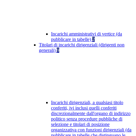
Incarichi amministrativi di vertice (da
pubblicare in tabelle)
2
Titolari di incarichi dirigenziali (dirigenti non
generali)
9
Incarichi dirigenziali, a qualsiasi titolo
conferiti, ivi inclusi quelli conferiti
discrezionalmente dall'organo di indirizzo
politico senza procedure pubbliche di
selezione e titolari di posizione
organizzativa con funzioni dirigenziali (da
pubblicare in tabelle che distinguano le