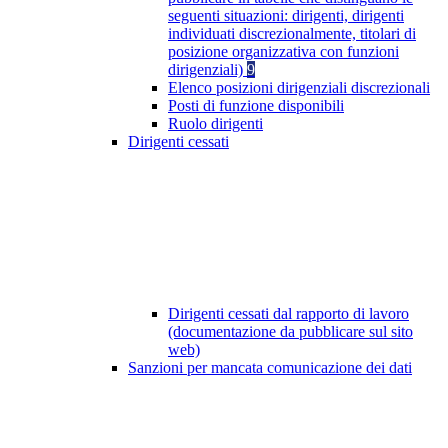
seguenti situazioni: dirigenti, dirigenti
individuati discrezionalmente, titolari di
posizione organizzativa con funzioni
dirigenziali)
9
Elenco posizioni dirigenziali discrezionali
Posti di funzione disponibili
Ruolo dirigenti
Dirigenti cessati
Dirigenti cessati dal rapporto di lavoro
(documentazione da pubblicare sul sito
web)
Sanzioni per mancata comunicazione dei dati