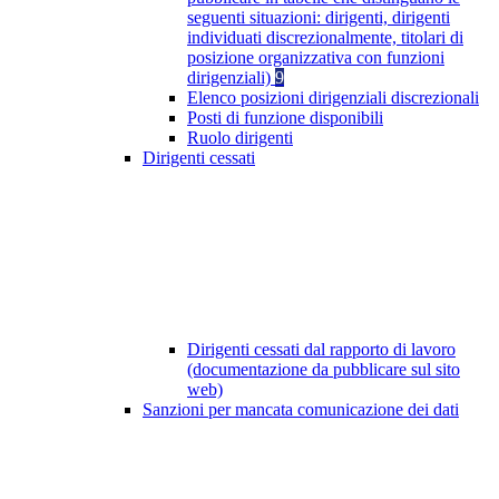
seguenti situazioni: dirigenti, dirigenti
individuati discrezionalmente, titolari di
posizione organizzativa con funzioni
dirigenziali)
9
Elenco posizioni dirigenziali discrezionali
Posti di funzione disponibili
Ruolo dirigenti
Dirigenti cessati
Dirigenti cessati dal rapporto di lavoro
(documentazione da pubblicare sul sito
web)
Sanzioni per mancata comunicazione dei dati