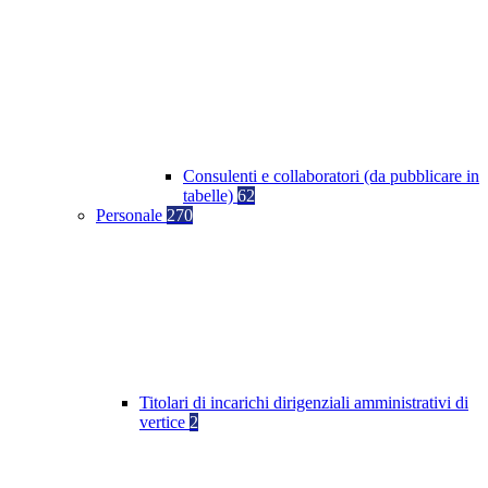
Consulenti e collaboratori (da pubblicare in
tabelle)
62
Personale
270
Titolari di incarichi dirigenziali amministrativi di
vertice
2