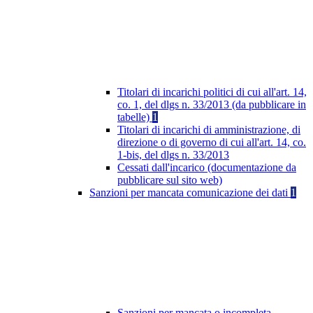
Titolari di incarichi politici di cui all'art. 14,
co. 1, del dlgs n. 33/2013 (da pubblicare in
tabelle)
1
Titolari di incarichi di amministrazione, di
direzione o di governo di cui all'art. 14, co.
1-bis, del dlgs n. 33/2013
Cessati dall'incarico (documentazione da
pubblicare sul sito web)
Sanzioni per mancata comunicazione dei dati
1
Sanzioni per mancata o incompleta