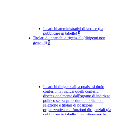
Incarichi amministrativi di vertice (da
pubblicare in tabelle)
2
Titolari di incarichi dirigenziali (dirigenti non
generali)
9
Incarichi dirigenziali, a qualsiasi titolo
conferiti, ivi inclusi quelli conferiti
discrezionalmente dall'organo di indirizzo
politico senza procedure pubbliche di
selezione e titolari di posizione
organizzativa con funzioni dirigenziali (da
pubblicare in tabelle che distinguano le