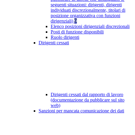
seguenti situazioni: dirigenti, dirigenti
individuati discrezionalmente, titolari di
posizione organizzativa con funzioni
dirigenziali)
9
Elenco posizioni dirigenziali discrezionali
Posti di funzione disponibili
Ruolo dirigenti
Dirigenti cessati
Dirigenti cessati dal rapporto di lavoro
(documentazione da pubblicare sul sito
web)
Sanzioni per mancata comunicazione dei dati