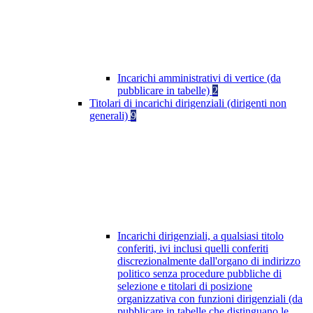
Incarichi amministrativi di vertice (da
pubblicare in tabelle)
2
Titolari di incarichi dirigenziali (dirigenti non
generali)
9
Incarichi dirigenziali, a qualsiasi titolo
conferiti, ivi inclusi quelli conferiti
discrezionalmente dall'organo di indirizzo
politico senza procedure pubbliche di
selezione e titolari di posizione
organizzativa con funzioni dirigenziali (da
pubblicare in tabelle che distinguano le