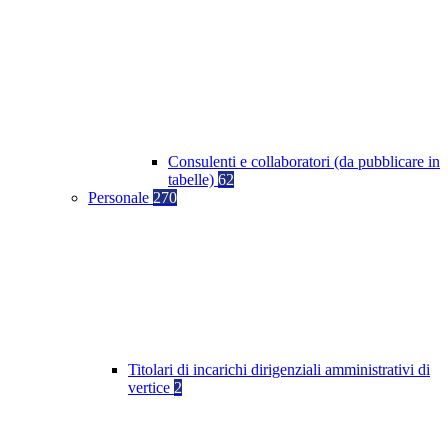
Consulenti e collaboratori (da pubblicare in
tabelle)
62
Personale
270
Titolari di incarichi dirigenziali amministrativi di
vertice
2