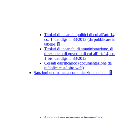
Titolari di incarichi politici di cui all'art. 14,
co. 1, del dlgs n. 33/2013 (da pubblicare in
tabelle)
1
Titolari di incarichi di amministrazione, di
direzione o di governo di cui all'art. 14, co.
1-bis, del dlgs n. 33/2013
Cessati dall'incarico (documentazione da
pubblicare sul sito web)
Sanzioni per mancata comunicazione dei dati
1
Sanzioni per mancata o incompleta