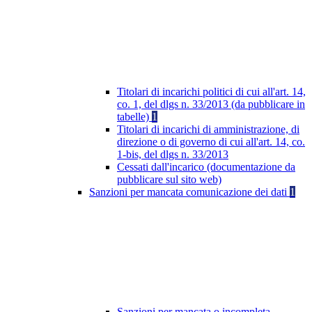
Titolari di incarichi politici di cui all'art. 14,
co. 1, del dlgs n. 33/2013 (da pubblicare in
tabelle)
1
Titolari di incarichi di amministrazione, di
direzione o di governo di cui all'art. 14, co.
1-bis, del dlgs n. 33/2013
Cessati dall'incarico (documentazione da
pubblicare sul sito web)
Sanzioni per mancata comunicazione dei dati
1
Sanzioni per mancata o incompleta