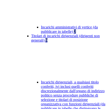
Incarichi amministrativi di vertice (da
pubblicare in tabelle)
2
Titolari di incarichi dirigenziali (dirigenti non
generali)
9
Incarichi dirigenziali, a qualsiasi titolo
conferiti, ivi inclusi quelli conferiti
discrezionalmente dall'organo di indirizzo
politico senza procedure pubbliche di
selezione e titolari di posizione
organizzativa con funzioni dirigenziali (da
pubblicare in tabelle che distinguano le