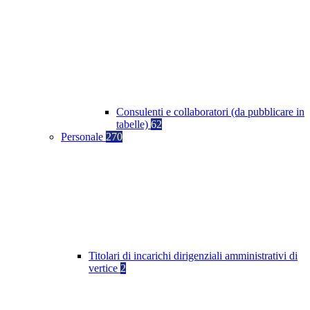
Consulenti e collaboratori (da pubblicare in
tabelle)
62
Personale
270
Titolari di incarichi dirigenziali amministrativi di
vertice
2