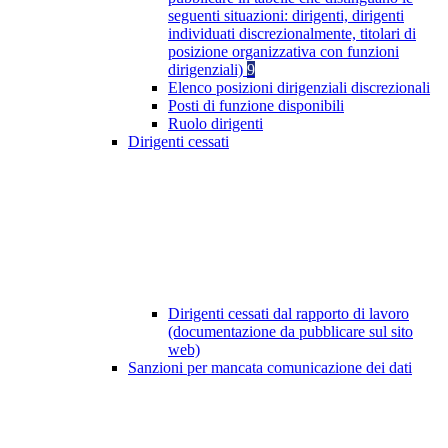
seguenti situazioni: dirigenti, dirigenti
individuati discrezionalmente, titolari di
posizione organizzativa con funzioni
dirigenziali)
9
Elenco posizioni dirigenziali discrezionali
Posti di funzione disponibili
Ruolo dirigenti
Dirigenti cessati
Dirigenti cessati dal rapporto di lavoro
(documentazione da pubblicare sul sito
web)
Sanzioni per mancata comunicazione dei dati