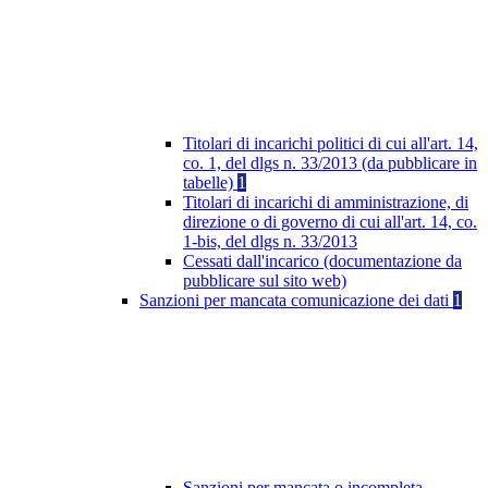
Titolari di incarichi politici di cui all'art. 14,
co. 1, del dlgs n. 33/2013 (da pubblicare in
tabelle)
1
Titolari di incarichi di amministrazione, di
direzione o di governo di cui all'art. 14, co.
1-bis, del dlgs n. 33/2013
Cessati dall'incarico (documentazione da
pubblicare sul sito web)
Sanzioni per mancata comunicazione dei dati
1
Sanzioni per mancata o incompleta