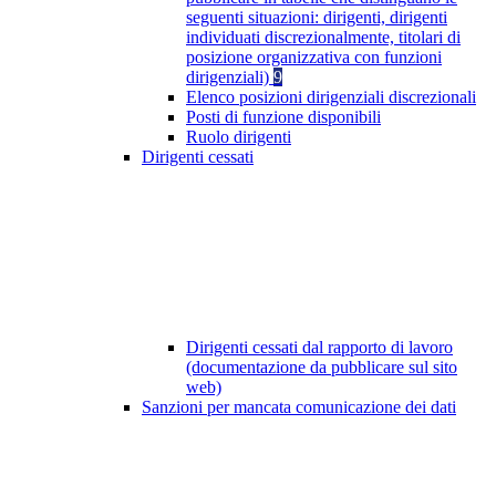
seguenti situazioni: dirigenti, dirigenti
individuati discrezionalmente, titolari di
posizione organizzativa con funzioni
dirigenziali)
9
Elenco posizioni dirigenziali discrezionali
Posti di funzione disponibili
Ruolo dirigenti
Dirigenti cessati
Dirigenti cessati dal rapporto di lavoro
(documentazione da pubblicare sul sito
web)
Sanzioni per mancata comunicazione dei dati