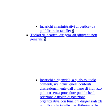
Incarichi amministrativi di vertice (da
pubblicare in tabelle)
2
Titolari di incarichi dirigenziali (dirigenti non
generali)
9
Incarichi dirigenziali, a qualsiasi titolo
conferiti, ivi inclusi quelli conferiti
discrezionalmente dall'organo di indirizzo
politico senza procedure pubbliche di
selezione e titolari di posizione
organizzativa con funzioni dirigenziali (da
pubblicare in tabelle che distinguano le