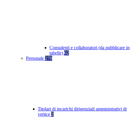
Consulenti e collaboratori (da pubblicare in
tabelle)
62
Personale
270
Titolari di incarichi dirigenziali amministrativi di
vertice
2