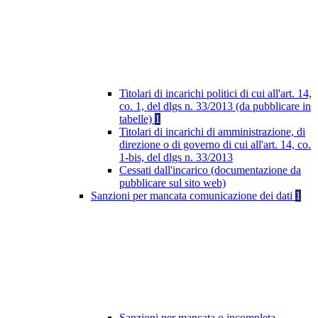
Titolari di incarichi politici di cui all'art. 14,
co. 1, del dlgs n. 33/2013 (da pubblicare in
tabelle)
1
Titolari di incarichi di amministrazione, di
direzione o di governo di cui all'art. 14, co.
1-bis, del dlgs n. 33/2013
Cessati dall'incarico (documentazione da
pubblicare sul sito web)
Sanzioni per mancata comunicazione dei dati
1
Sanzioni per mancata o incompleta