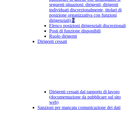
seguenti situazioni: dirigenti, dirigenti
individuati discrezionalmente, titolari di
posizione organizzativa con funzioni
dirigenziali)
9
Elenco posizioni dirigenziali discrezionali
Posti di funzione disponibili
Ruolo dirigenti
Dirigenti cessati
Dirigenti cessati dal rapporto di lavoro
(documentazione da pubblicare sul sito
web)
Sanzioni per mancata comunicazione dei dati