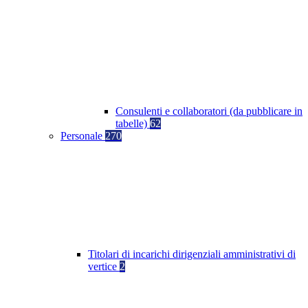
Consulenti e collaboratori (da pubblicare in
tabelle)
62
Personale
270
Titolari di incarichi dirigenziali amministrativi di
vertice
2