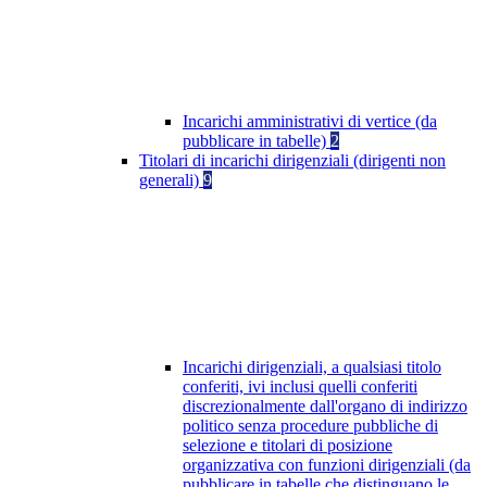
Incarichi amministrativi di vertice (da
pubblicare in tabelle)
2
Titolari di incarichi dirigenziali (dirigenti non
generali)
9
Incarichi dirigenziali, a qualsiasi titolo
conferiti, ivi inclusi quelli conferiti
discrezionalmente dall'organo di indirizzo
politico senza procedure pubbliche di
selezione e titolari di posizione
organizzativa con funzioni dirigenziali (da
pubblicare in tabelle che distinguano le