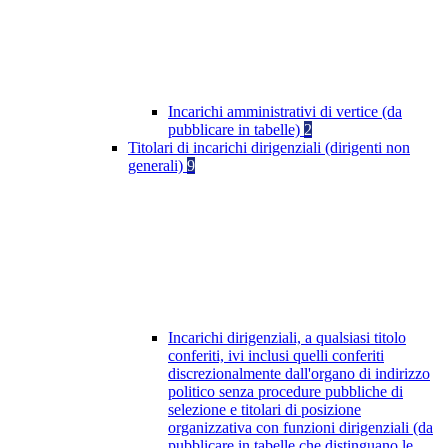
Incarichi amministrativi di vertice (da
pubblicare in tabelle)
2
Titolari di incarichi dirigenziali (dirigenti non
generali)
9
Incarichi dirigenziali, a qualsiasi titolo
conferiti, ivi inclusi quelli conferiti
discrezionalmente dall'organo di indirizzo
politico senza procedure pubbliche di
selezione e titolari di posizione
organizzativa con funzioni dirigenziali (da
pubblicare in tabelle che distinguano le