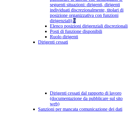
seguenti situazioni: dirigenti, dirigenti
individuati discrezionalmente, titolari di
posizione organizzativa con funzioni
dirigenziali)
9
Elenco posizioni dirigenziali discrezionali
Posti di funzione disponibili
Ruolo dirigenti
Dirigenti cessati
Dirigenti cessati dal rapporto di lavoro
(documentazione da pubblicare sul sito
web)
Sanzioni per mancata comunicazione dei dati