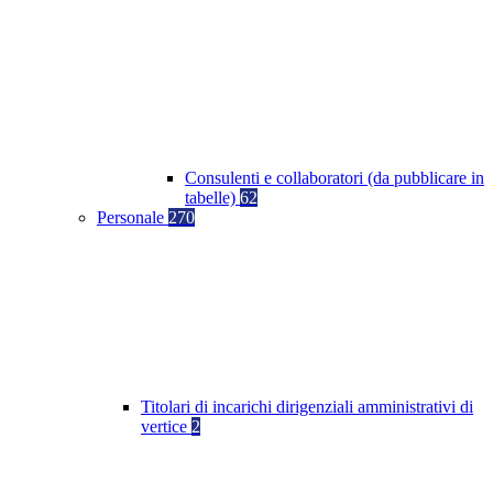
Consulenti e collaboratori (da pubblicare in
tabelle)
62
Personale
270
Titolari di incarichi dirigenziali amministrativi di
vertice
2