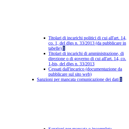
Titolari di incarichi politici di cui all'art. 14,
co. 1, del dlgs n. 33/2013 (da pubblicare in
tabelle)
1
Titolari di incarichi di amministrazione, di
direzione o di governo di cui all'art. 14, co.
1-bis, del dlgs n. 33/2013
Cessati dall'incarico (documentazione da
pubblicare sul sito web)
Sanzioni per mancata comunicazione dei dati
1
Sanzioni per mancata o incompleta