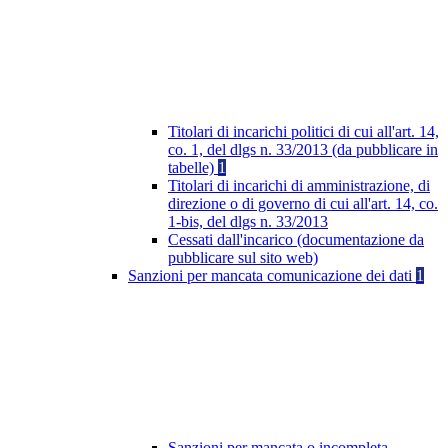
Titolari di incarichi politici di cui all'art. 14,
co. 1, del dlgs n. 33/2013 (da pubblicare in
tabelle)
1
Titolari di incarichi di amministrazione, di
direzione o di governo di cui all'art. 14, co.
1-bis, del dlgs n. 33/2013
Cessati dall'incarico (documentazione da
pubblicare sul sito web)
Sanzioni per mancata comunicazione dei dati
1
Sanzioni per mancata o incompleta