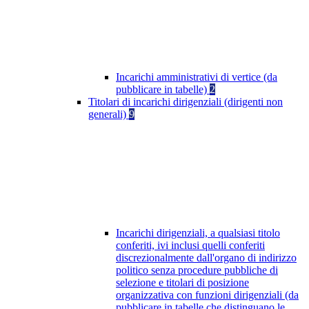
Incarichi amministrativi di vertice (da
pubblicare in tabelle)
2
Titolari di incarichi dirigenziali (dirigenti non
generali)
9
Incarichi dirigenziali, a qualsiasi titolo
conferiti, ivi inclusi quelli conferiti
discrezionalmente dall'organo di indirizzo
politico senza procedure pubbliche di
selezione e titolari di posizione
organizzativa con funzioni dirigenziali (da
pubblicare in tabelle che distinguano le