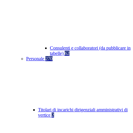
Consulenti e collaboratori (da pubblicare in
tabelle)
62
Personale
270
Titolari di incarichi dirigenziali amministrativi di
vertice
2