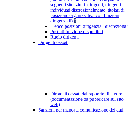
seguenti situazioni: dirigenti, dirigenti
individuati discrezionalmente, titolari di
posizione organizzativa con funzioni
dirigenziali)
9
Elenco posizioni dirigenziali discrezionali
Posti di funzione disponibili
Ruolo dirigenti
Dirigenti cessati
Dirigenti cessati dal rapporto di lavoro
(documentazione da pubblicare sul sito
web)
Sanzioni per mancata comunicazione dei dati