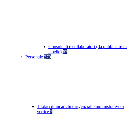
Consulenti e collaboratori (da pubblicare in
tabelle)
62
Personale
270
Titolari di incarichi dirigenziali amministrativi di
vertice
2