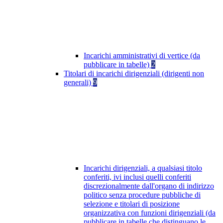
Incarichi amministrativi di vertice (da
pubblicare in tabelle)
2
Titolari di incarichi dirigenziali (dirigenti non
generali)
9
Incarichi dirigenziali, a qualsiasi titolo
conferiti, ivi inclusi quelli conferiti
discrezionalmente dall'organo di indirizzo
politico senza procedure pubbliche di
selezione e titolari di posizione
organizzativa con funzioni dirigenziali (da
pubblicare in tabelle che distinguano le