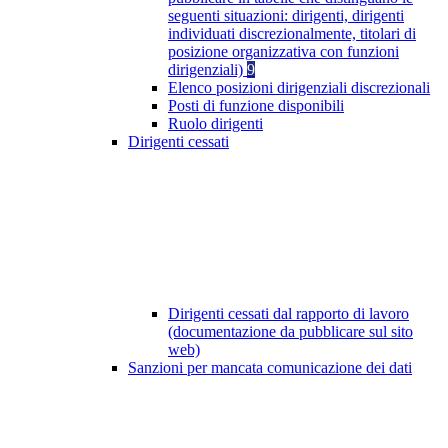
seguenti situazioni: dirigenti, dirigenti
individuati discrezionalmente, titolari di
posizione organizzativa con funzioni
dirigenziali)
9
Elenco posizioni dirigenziali discrezionali
Posti di funzione disponibili
Ruolo dirigenti
Dirigenti cessati
Dirigenti cessati dal rapporto di lavoro
(documentazione da pubblicare sul sito
web)
Sanzioni per mancata comunicazione dei dati