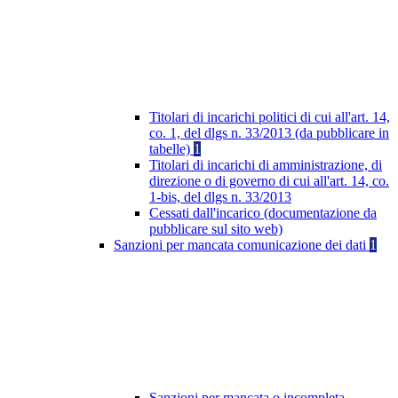
Titolari di incarichi politici di cui all'art. 14,
co. 1, del dlgs n. 33/2013 (da pubblicare in
tabelle)
1
Titolari di incarichi di amministrazione, di
direzione o di governo di cui all'art. 14, co.
1-bis, del dlgs n. 33/2013
Cessati dall'incarico (documentazione da
pubblicare sul sito web)
Sanzioni per mancata comunicazione dei dati
1
Sanzioni per mancata o incompleta