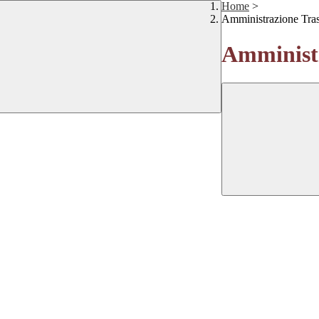
Home
>
Amministrazione Tra
Amministr