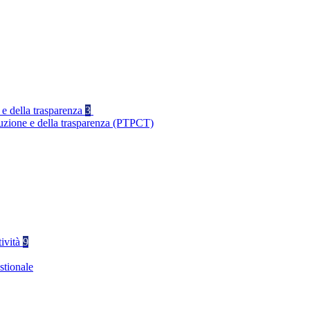
 e della trasparenza
3
ruzione e della trasparenza (PTPCT)
tività
9
stionale