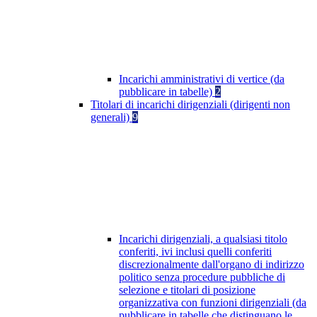
Incarichi amministrativi di vertice (da
pubblicare in tabelle)
2
Titolari di incarichi dirigenziali (dirigenti non
generali)
9
Incarichi dirigenziali, a qualsiasi titolo
conferiti, ivi inclusi quelli conferiti
discrezionalmente dall'organo di indirizzo
politico senza procedure pubbliche di
selezione e titolari di posizione
organizzativa con funzioni dirigenziali (da
pubblicare in tabelle che distinguano le