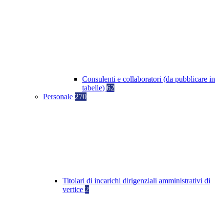
Consulenti e collaboratori (da pubblicare in
tabelle)
62
Personale
270
Titolari di incarichi dirigenziali amministrativi di
vertice
2