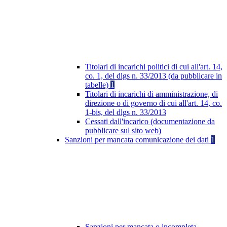
Titolari di incarichi politici di cui all'art. 14,
co. 1, del dlgs n. 33/2013 (da pubblicare in
tabelle)
1
Titolari di incarichi di amministrazione, di
direzione o di governo di cui all'art. 14, co.
1-bis, del dlgs n. 33/2013
Cessati dall'incarico (documentazione da
pubblicare sul sito web)
Sanzioni per mancata comunicazione dei dati
1
Sanzioni per mancata o incompleta