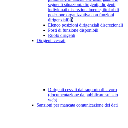
seguenti situazioni: dirigenti, dirigenti
individuati discrezionalmente, titolari di
posizione organizzativa con funzioni
dirigenziali)
9
Elenco posizioni dirigenziali discrezionali
Posti di funzione disponibili
Ruolo dirigenti
Dirigenti cessati
Dirigenti cessati dal rapporto di lavoro
(documentazione da pubblicare sul sito
web)
Sanzioni per mancata comunicazione dei dati