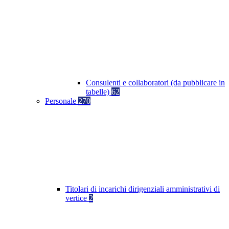
Consulenti e collaboratori (da pubblicare in
tabelle)
62
Personale
270
Titolari di incarichi dirigenziali amministrativi di
vertice
2