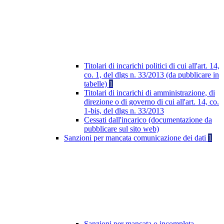
Titolari di incarichi politici di cui all'art. 14,
co. 1, del dlgs n. 33/2013 (da pubblicare in
tabelle)
1
Titolari di incarichi di amministrazione, di
direzione o di governo di cui all'art. 14, co.
1-bis, del dlgs n. 33/2013
Cessati dall'incarico (documentazione da
pubblicare sul sito web)
Sanzioni per mancata comunicazione dei dati
1
Sanzioni per mancata o incompleta