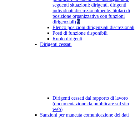
seguenti situazioni: dirigenti, dirigenti
individuati discrezionalmente, titolari di
posizione organizzativa con funzioni
dirigenziali)
9
Elenco posizioni dirigenziali discrezionali
Posti di funzione disponibili
Ruolo dirigenti
Dirigenti cessati
Dirigenti cessati dal rapporto di lavoro
(documentazione da pubblicare sul sito
web)
Sanzioni per mancata comunicazione dei dati