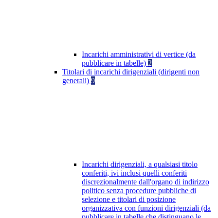
Incarichi amministrativi di vertice (da
pubblicare in tabelle)
2
Titolari di incarichi dirigenziali (dirigenti non
generali)
9
Incarichi dirigenziali, a qualsiasi titolo
conferiti, ivi inclusi quelli conferiti
discrezionalmente dall'organo di indirizzo
politico senza procedure pubbliche di
selezione e titolari di posizione
organizzativa con funzioni dirigenziali (da
pubblicare in tabelle che distinguano le