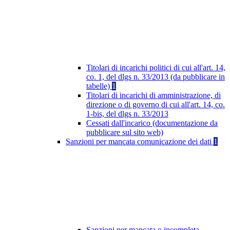
Titolari di incarichi politici di cui all'art. 14,
co. 1, del dlgs n. 33/2013 (da pubblicare in
tabelle)
1
Titolari di incarichi di amministrazione, di
direzione o di governo di cui all'art. 14, co.
1-bis, del dlgs n. 33/2013
Cessati dall'incarico (documentazione da
pubblicare sul sito web)
Sanzioni per mancata comunicazione dei dati
1
Sanzioni per mancata o incompleta