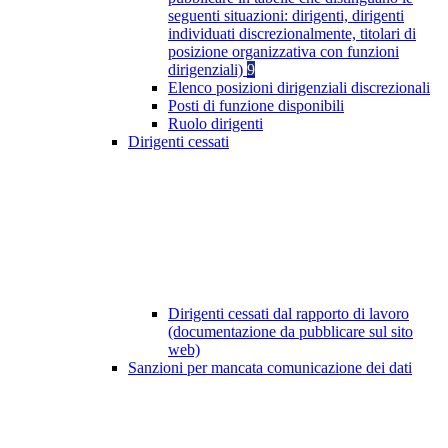
seguenti situazioni: dirigenti, dirigenti
individuati discrezionalmente, titolari di
posizione organizzativa con funzioni
dirigenziali)
9
Elenco posizioni dirigenziali discrezionali
Posti di funzione disponibili
Ruolo dirigenti
Dirigenti cessati
Dirigenti cessati dal rapporto di lavoro
(documentazione da pubblicare sul sito
web)
Sanzioni per mancata comunicazione dei dati