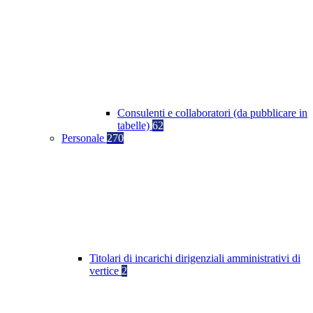
Consulenti e collaboratori (da pubblicare in
tabelle)
62
Personale
270
Titolari di incarichi dirigenziali amministrativi di
vertice
2